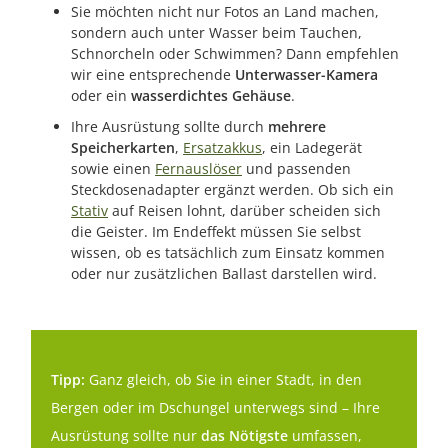
Sie möchten nicht nur Fotos an Land machen,
sondern auch unter Wasser beim Tauchen,
Schnorcheln oder Schwimmen? Dann empfehlen
wir eine entsprechende
Unterwasser-Kamera
oder ein
wasserdichtes Gehäuse
.
Ihre Ausrüstung sollte durch
mehrere
Speicherkarten
,
Ersatzakkus
, ein Ladegerät
sowie einen
Fernauslöser
und passenden
Steckdosenadapter ergänzt werden. Ob sich ein
Stativ
auf Reisen lohnt, darüber scheiden sich
die Geister. Im Endeffekt müssen Sie selbst
wissen, ob es tatsächlich zum Einsatz kommen
oder nur zusätzlichen Ballast darstellen wird.
Tipp:
Ganz gleich, ob Sie in einer Stadt, in den
Bergen oder im Dschungel unterwegs sind – Ihre
Ausrüstung sollte nur
das Nötigste
umfassen,