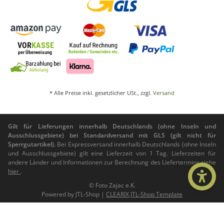
* Alle Preise inkl. gesetzlicher USt., zzgl.
Versand
Gilt für Lieferungen innerhalb Deutschlands (ohne Inseln und
Ausschlussgebiete) bei Standardversand mit GLS (gilt nicht für
Sperrgutartikel).
Bei Expressversand innerhalb Deutschlands (ohne Inseln
und Ausschlussgebiete) gilt eine Lieferzeit von 1 Tag. Lieferzeiten für
andere Länder und Informationen zur Berechnung des Liefertermins siehe
hier
.
© Foto Zajac e.K.
Powered by
JTL-Shop
|
CLEARIX JTL-Shop Template