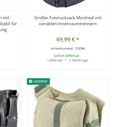
n mit
Großer Fotorucksack Montreal mit
Stabil für
variablen Innenraumtrennern
tung
69,99 €
*
Artikelnummer:
103346
Sofort lieferbar
Lieferzeit:
1 - 2 Werktage
LAGERND
LAGERND