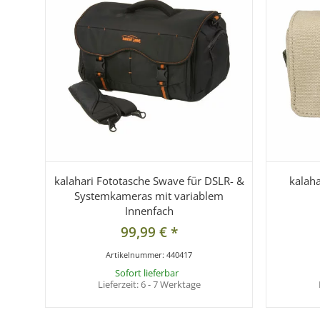
kalahari Fototasche Swave für DSLR- &
kalaha
Systemkameras mit variablem
Innenfach
99,99 €
*
Artikelnummer:
440417
Sofort lieferbar
Lieferzeit:
6 - 7 Werktage