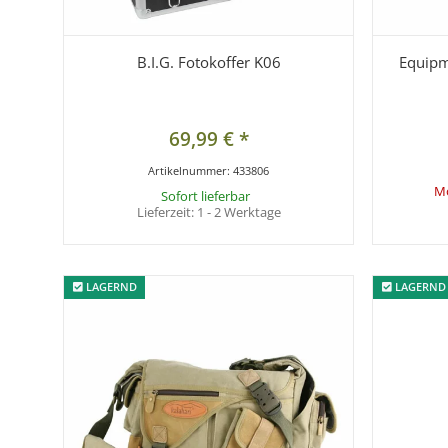
B.I.G. Fotokoffer K06
Equipm
69,99 €
*
Artikelnummer:
433806
Mo
Sofort lieferbar
Lieferzeit:
1 - 2 Werktage
LAGERND
LAGERND
LAGERND
LAGERND