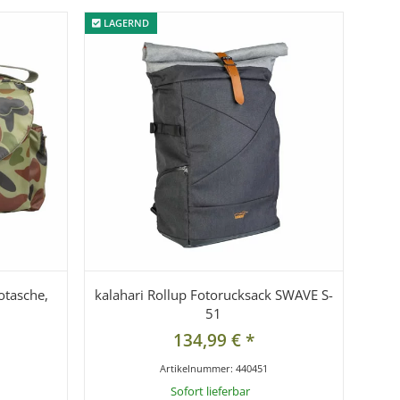
LAGERND
LAGERND
otasche,
kalahari Rollup Fotorucksack SWAVE S-
51
134,99 €
*
Artikelnummer:
440451
Sofort lieferbar