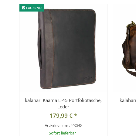
LAGERND
LAGERND
kalahari Kaama L-45 Portfoliotasche,
kalahar
Leder
179,99 €
*
Artikelnummer:
440545
Sofort lieferbar