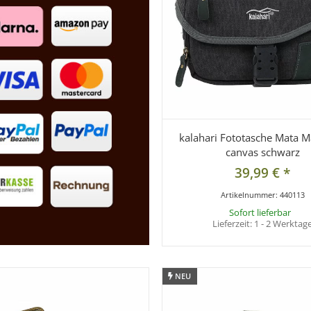
kalahari Fototasche Mata M
canvas schwarz
39,99 €
*
Artikelnummer:
440113
Sofort lieferbar
Lieferzeit:
1 - 2 Werktag
NEU
NEU