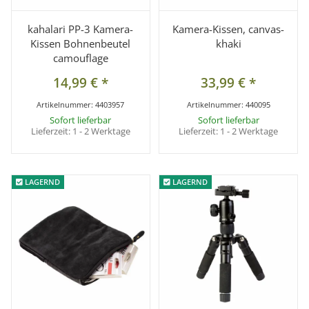
kahalari PP-3 Kamera-
Kamera-Kissen, canvas-
Kissen Bohnenbeutel
khaki
camouflage
14,99 €
*
33,99 €
*
Artikelnummer:
4403957
Artikelnummer:
440095
Sofort lieferbar
Sofort lieferbar
Lieferzeit:
1 - 2 Werktage
Lieferzeit:
1 - 2 Werktage
LAGERND
LAGERND
LAGERND
LAGERND