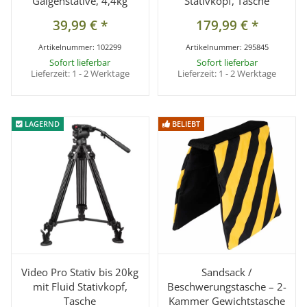
Galgenstative, 4,4kg
Stativkopf, Tasche
39,99 €
*
179,99 €
*
Artikelnummer:
102299
Artikelnummer:
295845
Sofort lieferbar
Sofort lieferbar
Lieferzeit:
1 - 2 Werktage
Lieferzeit:
1 - 2 Werktage
LAGERND
LAGERND
BELIEBT
BELIEBT
Video Pro Stativ bis 20kg
Sandsack /
mit Fluid Stativkopf,
Beschwerungstasche – 2-
Tasche
Kammer Gewichtstasche