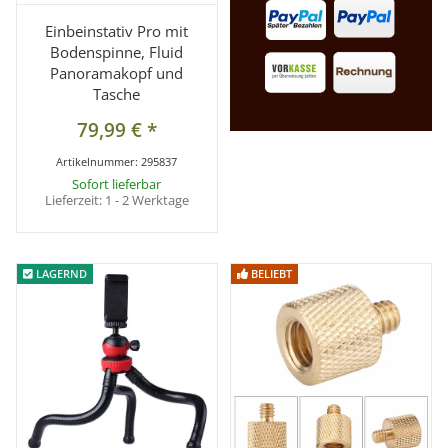
Einbeinstativ Pro mit
Bodenspinne, Fluid
Panoramakopf und
Tasche
79,99 €
*
Artikelnummer:
295837
Sofort lieferbar
Lieferzeit:
1 - 2 Werktage
LAGERND
LAGERND
BELIEBT
BELIEBT