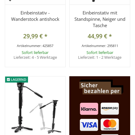
Einbeinstativ -
Einbeinstativ mit
Wanderstock antishock
Standspinne, Neiger und
Tasche
29,99 €
*
44,99 €
*
Artikelnummer:
425857
Artikelnummer:
295811
Sofort lieferbar
Sofort lieferbar
Lieferzeit:
4 - 5 Werktage
Lieferzeit:
1 - 2 Werktage
LAGERND
LAGERND