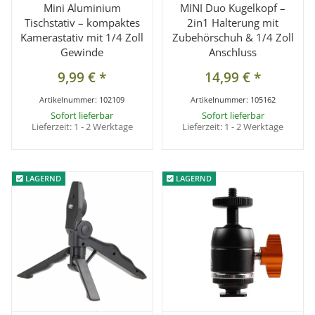
Mini Aluminium
MINI Duo Kugelkopf –
Tischstativ – kompaktes
2in1 Halterung mit
Kamerastativ mit 1/4 Zoll
Zubehörschuh & 1/4 Zoll
Gewinde
Anschluss
9,99 €
*
14,99 €
*
Artikelnummer:
102109
Artikelnummer:
105162
Sofort lieferbar
Sofort lieferbar
Lieferzeit:
1 - 2 Werktage
Lieferzeit:
1 - 2 Werktage
LAGERND
LAGERND
LAGERND
LAGERND