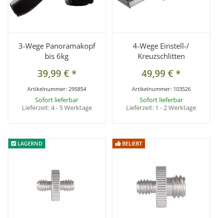
3-Wege Panoramakopf
4-Wege Einstell-/
bis 6kg
Kreuzschlitten
39,99 €
*
49,99 €
*
Artikelnummer:
295854
Artikelnummer:
103526
Sofort lieferbar
Sofort lieferbar
Lieferzeit:
4 - 5 Werktage
Lieferzeit:
1 - 2 Werktage
LAGERND
LAGERND
BELIEBT
BELIEBT