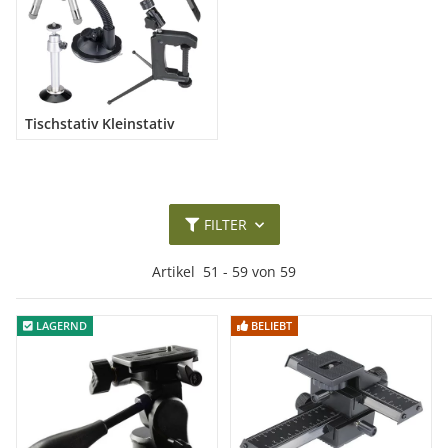
Tischstativ Kleinstativ
FILTER
Artikel
51
-
59
von
59
LAGERND
LAGERND
BELIEBT
BELIEBT