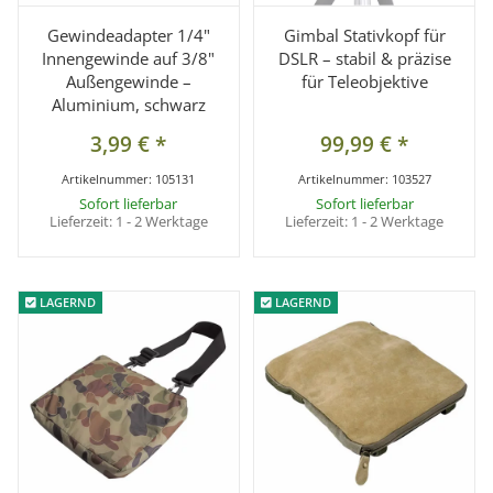
Gewindeadapter 1/4"
Gimbal Stativkopf für
Innengewinde auf 3/8"
DSLR – stabil & präzise
Außengewinde –
für Teleobjektive
Aluminium, schwarz
3,99 €
*
99,99 €
*
Artikelnummer:
105131
Artikelnummer:
103527
Sofort lieferbar
Sofort lieferbar
Lieferzeit:
1 - 2 Werktage
Lieferzeit:
1 - 2 Werktage
LAGERND
LAGERND
LAGERND
LAGERND