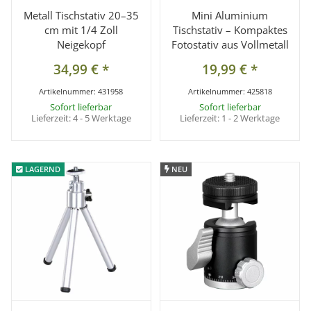
Metall Tischstativ 20–35
Mini Aluminium
cm mit 1/4 Zoll
Tischstativ – Kompaktes
Neigekopf
Fotostativ aus Vollmetall
34,99 €
*
19,99 €
*
Artikelnummer:
431958
Artikelnummer:
425818
Sofort lieferbar
Sofort lieferbar
Lieferzeit:
4 - 5 Werktage
Lieferzeit:
1 - 2 Werktage
LAGERND
LAGERND
NEU
NEU