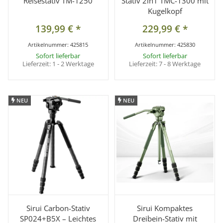
Reisestativ TM-1250
Stativ 2in1 TMC-1300 mit
Kugelkopf
139,99 €
*
229,99 €
*
Artikelnummer:
425815
Artikelnummer:
425830
Sofort lieferbar
Sofort lieferbar
Lieferzeit:
1 - 2 Werktage
Lieferzeit:
7 - 8 Werktage
NEU
NEU
NEU
NEU
Sirui Carbon-Stativ
Sirui Kompaktes
SP024+B5X – Leichtes
Dreibein-Stativ mit