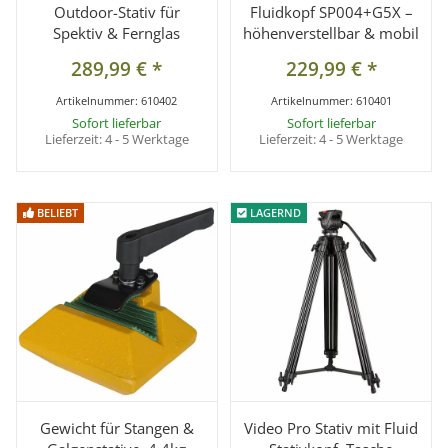
Outdoor-Stativ für
Fluidkopf SP004+G5X –
Spektiv & Fernglas
höhenverstellbar & mobil
289,99 €
*
229,99 €
*
Artikelnummer:
610402
Artikelnummer:
610401
Sofort lieferbar
Sofort lieferbar
Lieferzeit:
4 - 5 Werktage
Lieferzeit:
4 - 5 Werktage
BELIEBT
BELIEBT
LAGERND
LAGERND
Gewicht für Stangen &
Video Pro Stativ mit Fluid