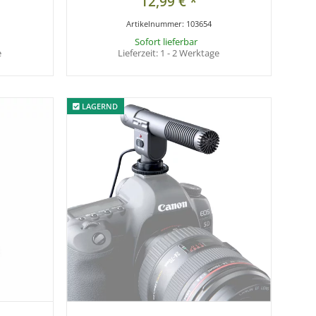
12,99 €
*
Artikelnummer:
103654
Sofort lieferbar
e
Lieferzeit:
1 - 2 Werktage
LAGERND
LAGERND