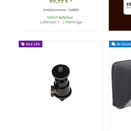
69,99 €
*
Artikelnummer:
104890
Sofort lieferbar
Lieferzeit:
1 - 2 Werktage
SALE 23%
SALE 23%
IM ZULA
IM ZULA