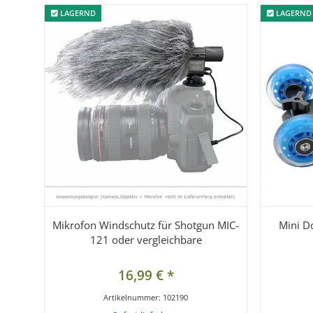
LAGERND
LAGERND
LAGERND
LAGERND
Mikrofon Windschutz für Shotgun MIC-
Mini D
121 oder vergleichbare
16,99 €
*
Artikelnummer:
102190