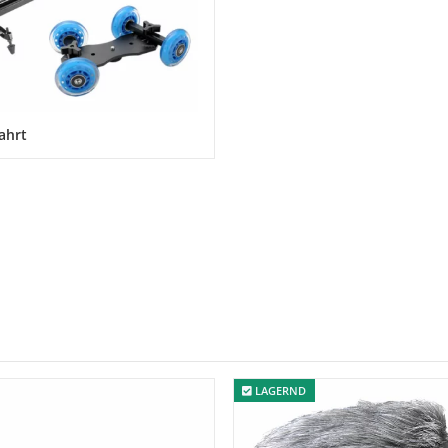
ahrt
LAGERND
LAGERND