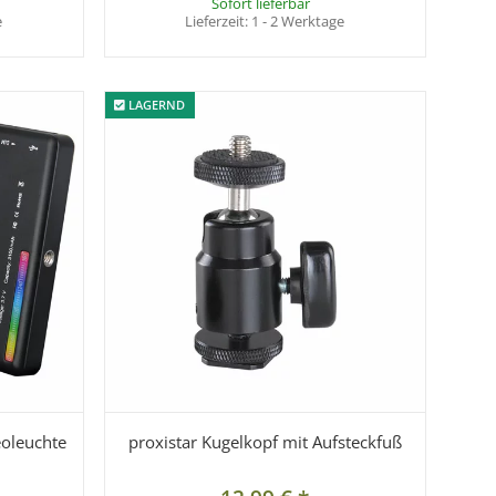
Sofort lieferbar
e
Lieferzeit:
1 - 2 Werktage
LAGERND
LAGERND
eoleuchte
proxistar Kugelkopf mit Aufsteckfuß