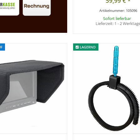
59,99 €
*
Artikelnummer:
105096
Sofort lieferbar
Lieferzeit:
1 - 2 Werktag
UF
UF
LAGERND
LAGERND