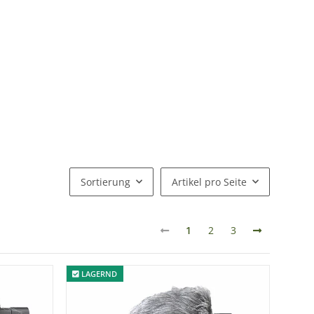
Sortierung
Artikel pro Seite
1
2
LAGERND
LAGERND