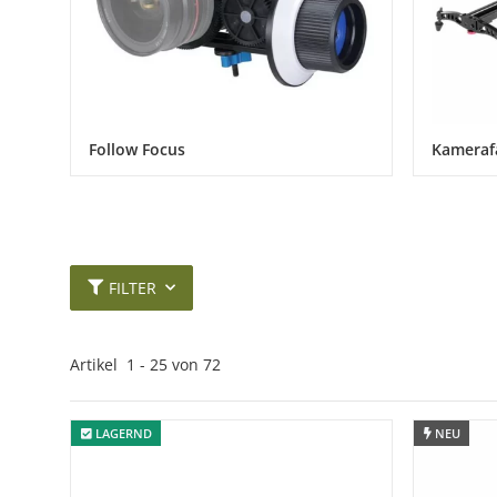
Follow Focus
Kameraf
FILTER
Artikel
51
-
72
von
72
LAGERND
LAGERND
NEU
NEU