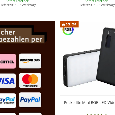
Sofort lieferbar
Sofort lieferbar
Lieferzeit:
1 - 2 Werktage
Lieferzeit:
1 - 2 Werktag
BELIEBT
BELIEBT
Pocketlite Mini RGB LED Vid