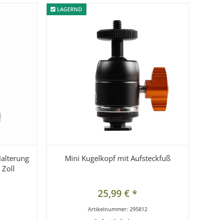
LAGERND
LAGERND
Halterung
Mini Kugelkopf mit Aufsteckfuß
 Zoll
25,99 €
*
Artikelnummer:
295812