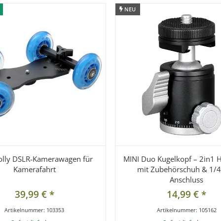
NEU
NEU
olly DSLR-Kamerawagen für
MINI Duo Kugelkopf – 2in1 
Kamerafahrt
mit Zubehörschuh & 1/4
Anschluss
39,99 €
*
14,99 €
*
Artikelnummer:
103353
Artikelnummer:
105162