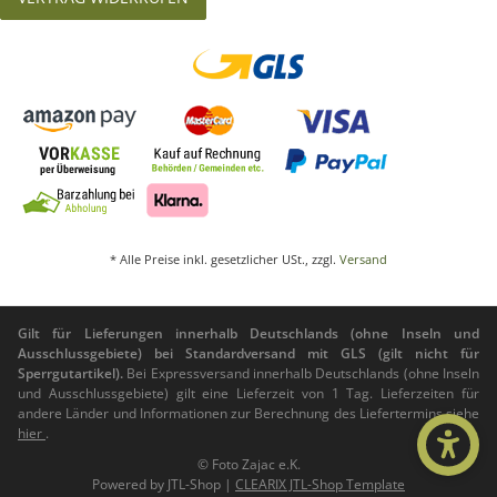
* Alle Preise inkl. gesetzlicher USt., zzgl.
Versand
Gilt für Lieferungen innerhalb Deutschlands (ohne Inseln und
Ausschlussgebiete) bei Standardversand mit GLS (gilt nicht für
Sperrgutartikel).
Bei Expressversand innerhalb Deutschlands (ohne Inseln
und Ausschlussgebiete) gilt eine Lieferzeit von 1 Tag. Lieferzeiten für
andere Länder und Informationen zur Berechnung des Liefertermins siehe
hier
.
© Foto Zajac e.K.
Powered by
JTL-Shop
|
CLEARIX JTL-Shop Template