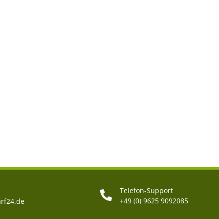
Telefon-Support
+49 (0) 9625 9092085
rf24.de