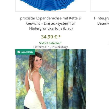
proxistar Expanderachse mit Kette &
Hintergr
Gewicht – Einstecksystem für
Baumwo
Hintergrundkartons (blau)
34,99 €
*
Sofort lieferbar
Lieferzeit:
1 - 2 Werktage
LAGERND