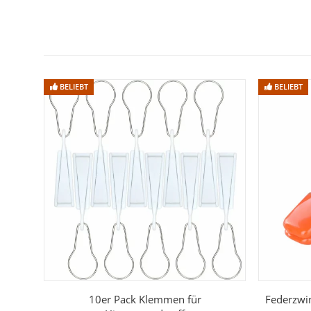
BELIEBT
BELIEBT
10er Pack Klemmen für
Federzwi