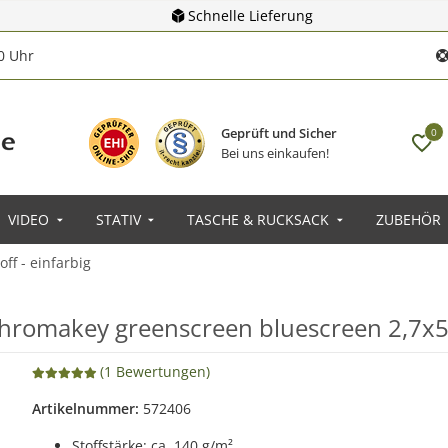
Schnelle Lieferung
00 Uhr
Geprüft und Sicher
0
Bei uns einkaufen!
VIDEO
STATIV
TASCHE & RUCKSACK
ZUBEHÖR
off - einfarbig
 Chromakey greenscreen bluescreen 2,7x
(1 Bewertungen)
Artikelnummer:
572406
Stoffstärke: ca. 140 g/m²