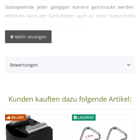
Stativgewinde jeder gängigen Kamera geschraubt werden.
Alternativ kann der Gurtadapter auch an einer Stativschelle
mit 1/4 Zoll-Gewinde befestigt werden.
Mehr anzeigen
Technische Daten:
Material: Metall, Gummi
Gewicht: ca. 15g
Bewertungen
Gesamtdurchmesser: ca. 21mm
Gesamthöhe: ca. 20mm
Außengewinde: 1/4 Zoll
Gewindelänge: ca. 6mm
Kunden kauften dazu folgende Artikel:
Lieferumfang:
1x Adapter-Schraube für Kameragurt
BELIEBT
LAGERND