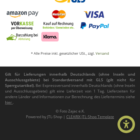
* Alle Preise inkl. gesetzlicher USt., zzgl.
Versand
Gilt für Lieferungen innerhalb Deutschlands (ohne Inseln und
Ausschlussgebiete) bei Standardversand mit GLS (gilt nicht für
Sperrgutartikel).
Bei Expressversand innerhalb Deutschlands (ohne Inseln
und Ausschlussgebiete) gilt eine Lieferzeit von 1 Tag. Lieferzeiten für
andere Länder und Informationen zur Berechnung des Liefertermins siehe
hier
.
© Foto Zajac e.K.
Powered by
JTL-Shop
|
CLEARIX JTL-Shop Template