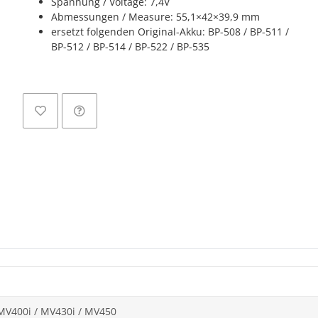
Spannung / Voltage: 7,4V
Abmessungen / Measure: 55,1×42×39,9 mm
ersetzt folgenden Original-Akku: BP-508 / BP-511 /
BP-512 / BP-514 / BP-522 / BP-535
MV400i / MV430i / MV450