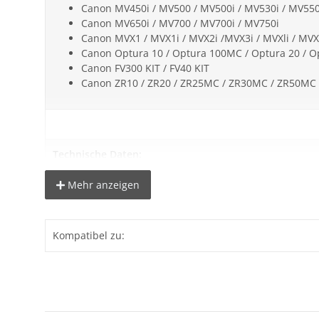
Canon MV450i / MV500 / MV500i / MV530i / MV550
Canon MV650i / MV700 / MV700i / MV750i
Canon MVX1 / MVX1i / MVX2i /MVX3i / MVXli / MVX
Canon Optura 10 / Optura 100MC / Optura 20 / O
Canon FV300 KIT / FV40 KIT
Canon ZR10 / ZR20 / ZR25MC / ZR30MC / ZR50MC 
Technische Daten:
°
Typ /
Type
: Li-Ion
Mehr anzeigen
° Kapazität /
Capacity
: 3200mAh
° Spannung /
Voltage
: 7,4V
° Abmessungen / Measure: 55,1 × 42 × 39,9 mm
Kompatibel zu:
°
ersetzt folgenden Original-Akku:
BP-508 / BP-511 / BP
Lieferumfang: