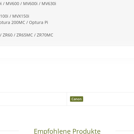
i / MV600 / MV600i / MV630i
100i / MVX150i
ptura 200MC / Optura Pi
/ ZR60 / ZR65MC / ZR70MC
Canon
-512 / BP-514 / BP-522 / BP-535
Empfohlene Produkte