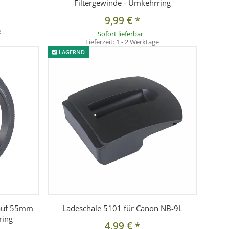
Filtergewinde - Umkehrring
9,99 €
*
e
Sofort lieferbar
Lieferzeit:
1 - 2 Werktage
LAGERND
 auf 55mm
Ladeschale 5101 für Canon NB-9L
ring
4,99 €
*