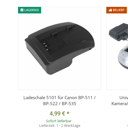
1x Akku kompatibel zu Canon BP-508 / BP-511 / BP-512 /
LAGERND
BELIEBT
Ladeschale 5101 für Canon BP-511 /
Univ
BP-522 / BP-535
Kamera/
4,99 €
*
Sofort lieferbar
Lieferzeit:
1 - 2 Werktage