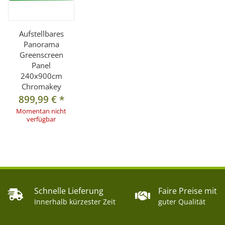
- Maße (aufgebaut): 240x900cm (HxB)
- Maße (eingeklappt): 100x34x36 (LxBxH)
Aufstellbares
- Gewicht: ca. 22kg
Panorama
- Farbe: Grün Chromakey (Stoff), silber (Aluminiumrahmen)
Greenscreen
Panel
240x900cm
Lieferumfang:
Chromakey
1x Grüner Stoffhintergrund 240x900cm
899,99 €
*
1x Grüner Stoffhintergrund Boden 300x900cm
Momentan nicht
36x Aluminiumstab mit Biegung
verfügbar
36x Aluminiumstab gerade
15x Verbindungsstück
1x Transporttasche
Schnelle Lieferung
Faire Preise mit
Innerhalb kürzester Zeit
guter Qualität