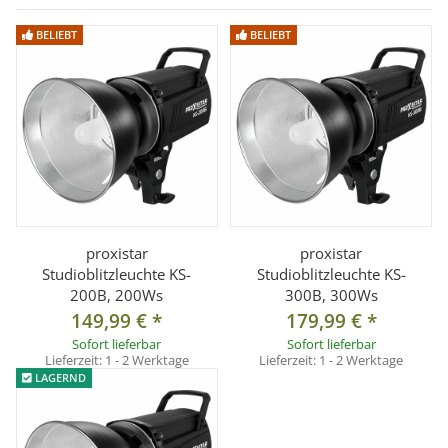
° Faltbar ähnlich eines Studioschirms
° Für weiche und natürliche Ausleuchtung
BELIEBT
BELIEBT
°
Passend für Blitzgeräte/Leuchten von z.B.
- Blitze und Leuchten mit Bowens Anschluss
Abmessungen:
Transportgröße inkl. Tasche: Durchmesser ca. 18 cm, Länge
ca. 48 cm
proxistar
proxistar
Beauty Dish zusammengelegt: Durchmesser ca. 17 cm, Länge
Studioblitzleuchte KS-
Studioblitzleuchte KS-
ca. 45 cm
200B, 200Ws
300B, 300Ws
Außendurchmesser: ca. 80 cm
149,99 €
*
179,99 €
*
Tiefe: ca. 25 cm
Sofort lieferbar
Sofort lieferbar
Lieferzeit:
1 - 2 Werktage
Lieferzeit:
1 - 2 Werktage
Gewicht des Beauty Dish inkl. Frontdiffusor und Adapter: ca.
LAGERND
1000g