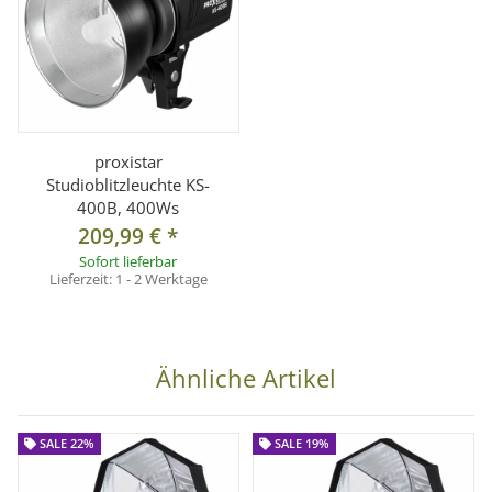
Lieferumfang:
1x B-Ware Mobiler Faltbarer Beauty Dish 80 cm inkl.
Frontdiffusor (Innen und Außen)
1x Transport-/Aufbewahrungstasche
proxistar
Studioblitzleuchte KS-
400B, 400Ws
209,99 €
*
Sofort lieferbar
Lieferzeit:
1 - 2 Werktage
Ähnliche Artikel
SALE 22%
SALE 19%