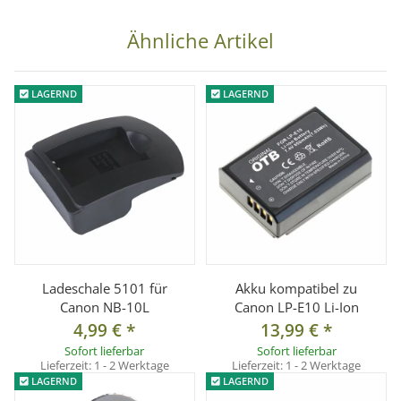
Lieferumfang:
1x Batteriegriff für Canon 60D
Ähnliche Artikel
1x Batteriefach für 1-2 LP-E6
1x AA-Batteriehalter
LAGERND
LAGERND
Ladeschale 5101 für
Akku kompatibel zu
Canon NB-10L
Canon LP-E10 Li-Ion
4,99 €
*
13,99 €
*
Sofort lieferbar
Sofort lieferbar
Lieferzeit:
1 - 2 Werktage
Lieferzeit:
1 - 2 Werktage
LAGERND
LAGERND