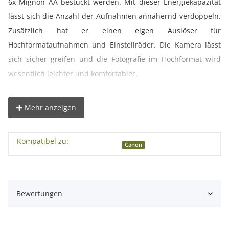
6x Mignon AA bestückt werden. Mit dieser Energiekapazität
lässt sich die Anzahl der Aufnahmen annähernd verdoppeln.
Zusätzlich hat er einen eigen Auslöser für
Hochformataufnahmen und Einstellräder. Die Kamera lässt
sich sicher greifen und die Fotografie im Hochformat wird
wesentlich leichter und komfortabler.
Das Schraubgewinde für Stative befindet sich am Batteriegriff
Mehr anzeigen
und hilft die Kamera bei schwierigen Aufnahmen zu
stabilisieren. Diese professionelle Version hat viele
Kompatibel zu:
Zusatzfunktionen und ist daher sehr komfortabel und bietet
Canon
eine gute Handhabung.
° Auslöser mit zwei Stufen
Bewertungen
° AE-ON Taste
° Zwei weitere Funktionstasten (u.a. für Zoom-Funktion