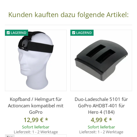
ruhige und natürliche Perspektiven.
Kunden kauften dazu folgende Artikel:
Technische Daten
Typ: Brustgurt „Light“
LAGERND
LAGERND
Gewicht: ca. 150 g
Maße Halteplatte: ca. 10 × 8 × 1 cm
Verstellung: stufenlos
Material: Kunststoff / Nylon
Kompatibilität: Actioncams mit GoPro-Anschluss
Lieferumfang
Kopfband / Helmgurt für
Duo-Ladeschale 5101 für
1x Brustgurt „Light“
Actioncam kompatibel mit
GoPro AHDBT-401 für
GoPro
Hero 4 (184)
12,99 €
*
4,99 €
*
Sofort lieferbar
Sofort lieferbar
Lieferzeit:
1 - 2 Werktage
Lieferzeit:
1 - 2 Werktage