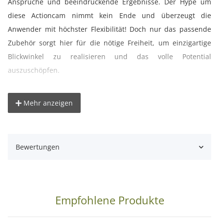
Ansprüche und beeindruckende Ergebnisse. Der Hype um
diese Actioncam nimmt kein Ende und überzeugt die
Anwender mit höchster Flexibilität! Doch nur das passende
Zubehör sorgt hier für die nötige Freiheit, um einzigartige
Blickwinkel zu realisieren und das volle Potential
auszuschöpfen.
Diese Tragbare Transporttasche Medium ist ein
Mehr anzeigen
unentbehrliches Produkt für alle Actioncam Nutzer! Schön in
der Optik. handlich und leicht und durch die feste Einteilung
eine übersichtliche und saubere Aufbewahrung. Durch
Bewertungen
seinen Füllstoff ist das Innenteil ideal an die genannten
Actioncams + Zubehör angepasst, so erzielt man einen
optimalen Sitz der transportierten Teile.
Schaumstoff-Aussparungen bieten unter anderem Platz für
Empfohlene Produkte
Accessories wie das LCD BacPac, WiFi BacPac, Batterie, SD