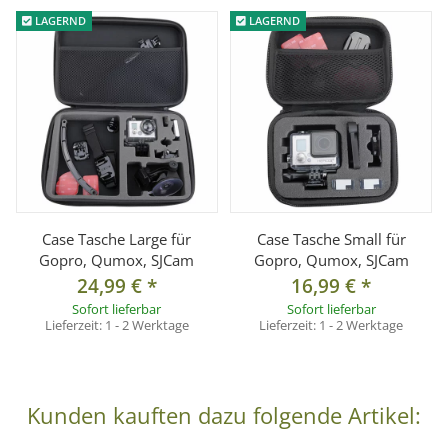
Speicherkarten u.w.
LAGERND
LAGERND
Aussenmaße (LxBxH): ca. 22cm x 17cm x 7cm
Farbe: schwarz
Kompatibel zu:
GoPro Hero
5 / 4 / 3+ / 3 / 2 / 1
Qumox
SJ4000 / SJ4000 Wifi
Qumox
SJ5000 / SJ5000 Plus / SJ5000 Wifi
Case Tasche Large für
Case Tasche Small für
SJCam
SJ4000 / SJ4000 Wifi
Gopro, Qumox, SJCam
Gopro, Qumox, SJCam
24,99 €
*
16,99 €
*
SJCam
SJ5000 / SJ5000 Plus / SJ5000 Wifi
Sofort lieferbar
Sofort lieferbar
Lieferzeit:
1 - 2 Werktage
Lieferzeit:
1 - 2 Werktage
Lieferumfang:
1x Transporttasche Medium
Kunden kauften dazu folgende Artikel:
*Lieferung erfolgt ohne Zubehör