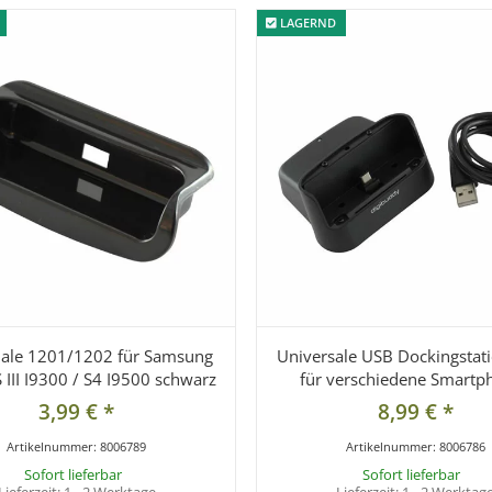
LAGERND
LAGERND
ale 1201/1202 für Samsung
Universale USB Dockingstat
 III I9300 / S4 I9500 schwarz
für verschiedene Smartp
3,99 €
*
8,99 €
*
Artikelnummer:
8006789
Artikelnummer:
8006786
Sofort lieferbar
Sofort lieferbar