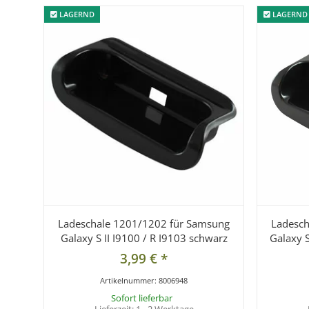
LAGERND
LAGERND
LAGERND
LAGERND
Ladeschale 1201/1202 für Samsung
Ladesch
Galaxy S II I9100 / R I9103 schwarz
Galaxy S
3,99 €
*
Artikelnummer:
8006948
Sofort lieferbar