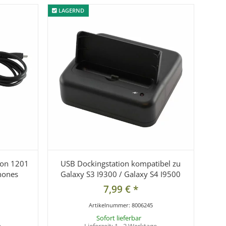
LAGERND
LAGERND
ion 1201
USB Dockingstation kompatibel zu
hones
Galaxy S3 I9300 / Galaxy S4 I9500
7,99 €
*
Artikelnummer:
8006245
Sofort lieferbar