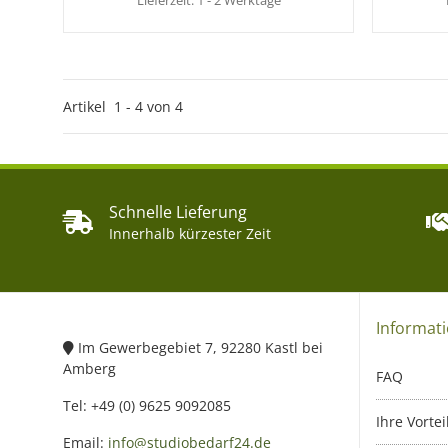
Lieferzeit:
1 - 2 Werktage
Artikel
1
-
4
von
4
Schnelle Lieferung
Innerhalb kürzester Zeit
Informat
Im Gewerbegebiet 7, 92280 Kastl bei
Amberg
FAQ
Tel: +49 (0) 9625 9092085
Ihre Vortei
Email:
info@studiobedarf24.de