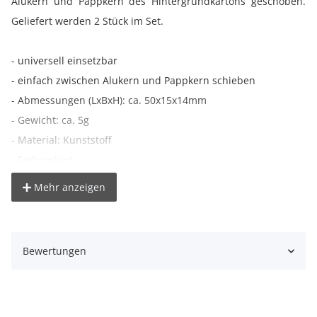
Alukern und Pappkern des Hintergrundkartons geschoben.
Geliefert werden 2 Stück im Set.
- universell einsetzbar
- einfach zwischen Alukern und Pappkern schieben
- Abmessungen (LxBxH): ca. 50x15x14mm
- Gewicht: ca. 5g
- Material: Kunststoff
- Farbsortiert
Mehr anzeigen
Lieferumfang:
2x Klemmkeil
Bewertungen