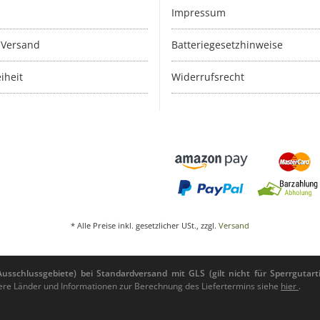
Impressum
 Versand
Batteriegesetzhinweise
iheit
Widerrufsrecht
* Alle Preise inkl. gesetzlicher USt., zzgl.
Versand
sschlussgebiete) bei Standardversand mit GLS (gilt nicht für Sperrgutarti
andere Länder und Informationen zur Berechnung des Liefertermins siehe
hier
.