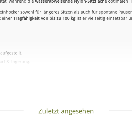
lität, während die
wasserabweisende Nylon-Sitzfläche
optimalen Ha
beinhocker sowohl für längeres Sitzen als auch für spontane Pause
k einer
Tragfähigkeit von bis zu 100 kg
ist er vielseitig einsetzbar
aufgestellt.
ort & Lagerung.
 Nylon-Sitzfläche wasserabweisend.
estivals oder Angelausflüge.
Zuletzt angesehen