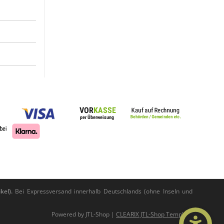
kel).
Bei Expressversand innerhalb Deutschlands (ohne Inseln und
Powered by
JTL-Shop
|
CLEARIX JTL-Shop Template