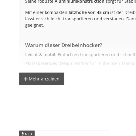
Seine robuste
Aluminiumkonstruktion
sorgt für Stabi
Mit einer kompakten
Sitzhöhe von 45 cm
ist der Drei
lässt er sich leicht transportieren und verstauen. Dan
geeignet.
Warum dieser Dreibeinhocker?
Leicht & mobil:
Einfach zu transportieren und schnell 
Platzsparendes Design:
Faltbar für mühelosen Transp
Robuste Materialien:
Aluminiumgestell für Stabilität,
Mehr anzeigen
Vielseitig einsetzbar:
Perfekt für Camping, Wandern, F
Hohe Belastbarkeit:
Bis zu 100 kg Tragkraft.
Technische Daten
Material:
Nylon (Sitzfläche), Aluminium (Rahmen)
Sitzhöhe:
45 cm
NEU