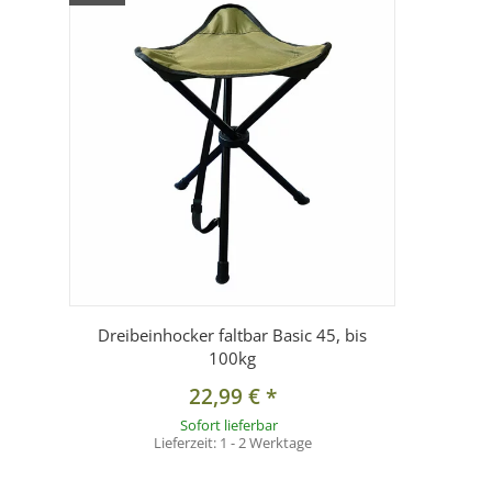
Sitzfläche:
Dreieckig, Kantenlänge 35 cm
Tragfähigkeit:
Bis zu 100 kg
Faltbar:
Ja, leicht zu transportieren
Gewicht:
Leicht & handlich
Einsatzbereiche:
Camping, Outdoor, Festivals, Wander
Lieferumfang
1x Dreibeinhocker (Sitzhöhe 45 cm)
Dreibeinhocker faltbar Basic 45, bis
100kg
22,99 €
*
Sofort lieferbar
Lieferzeit:
1 - 2 Werktage