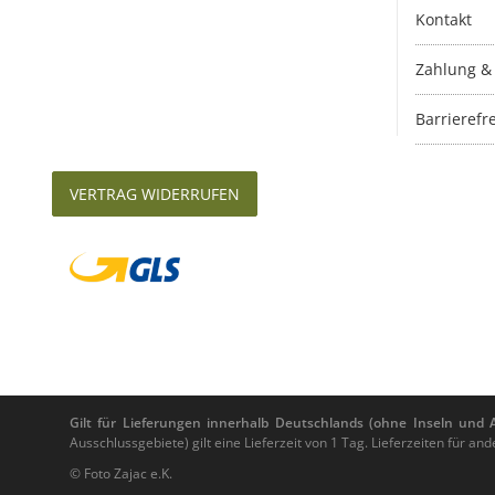
Kontakt
Zahlung &
Barrierefre
VERTRAG WIDERRUFEN
Gilt für Lieferungen innerhalb Deutschlands (ohne Inseln und Au
Ausschlussgebiete) gilt eine Lieferzeit von 1 Tag. Lieferzeiten für 
© Foto Zajac e.K.