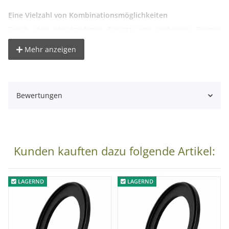
Eine Vielzahl von Kombinationsmöglichkeiten
Durch den gleichzeitigen Einsatz von mehreren Ringen
lassen sich auch größere Abstände ohne Probleme
Mehr anzeigen
ausgleichen.
Bitte beachten Sie:
Bewertungen
Wenn Sie mehrere Adapterringe gleichzeitig verwenden und
dazu ein Weitwinkelobjektiv benutzen, kann es wegen des
großen Bildwinkels zu Abschattungen an einem solchen
Objektiv kommen.
Kunden kauften dazu folgende Artikel:
Technische Details:
LAGERND
LAGERND
Material: Aluminium
Lieferumfang: