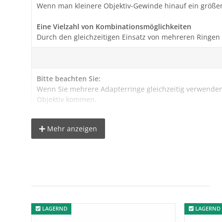
Wenn man kleinere Objektiv-Gewinde hinauf ein größere
Eine Vielzahl von Kombinationsmöglichkeiten
Durch den gleichzeitigen Einsatz von mehreren Ringen
Bitte beachten Sie:
Wenn Sie mehrere Adapterringe gleichzeitig verwenden
Objektiv kommen.
Mehr anzeigen
Technische Details:
Material: Aluminium
Lieferumfang:
LAGERND
LAGERND