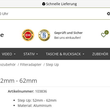
Schnelle Lieferung
00 Uhr
Geprüft und Sicher
0
Bei uns einkaufen!
VIDEO
STATIV
TASCHE & RUCKSACK
ZUBEHÖR
tivzubehör
Filteradapter
Step Up
g 52mm - 62mm
Artikelnummer:
103836
Step Up: 52mm - 62mm
Material: Aluminium