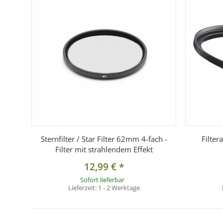
1x Step-Up Ring für Objektiv mit 52mm-Frontgewinde
Sternfilter / Star Filter 62mm 4-fach -
Filter
Filter mit strahlendem Effekt
12,99 €
*
Sofort lieferbar
Lieferzeit:
1 - 2 Werktage