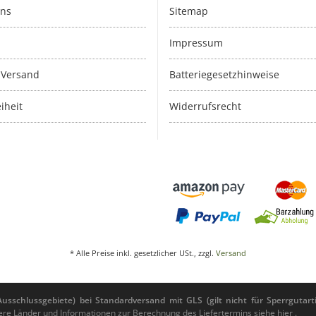
uns
Sitemap
Impressum
 Versand
Batteriegesetzhinweise
iheit
Widerrufsrecht
* Alle Preise inkl. gesetzlicher USt., zzgl.
Versand
sschlussgebiete) bei Standardversand mit GLS (gilt nicht für Sperrgutarti
andere Länder und Informationen zur Berechnung des Liefertermins siehe
hier
.