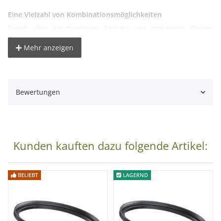
Eine Vielzahl von Kombinationsmöglichkeiten
Durch den gleichzeitigen Einsatz von mehreren Ringen
lassen sich auch größere Abstände ohne Probleme
Mehr anzeigen
ausgleichen.
Bitte beachten Sie:
Bewertungen
Wenn Sie mehrere Adapterringe gleichzeitig verwenden und
dazu ein Weitwinkelobjektiv benutzen, kann es wegen des
großen Bildwinkels zu Abschattungen an einem solchen
Objektiv kommen.
Kunden kauften dazu folgende Artikel:
Technische Details:
BELIEBT
LAGERND
Material: Aluminium
Lieferumfang: