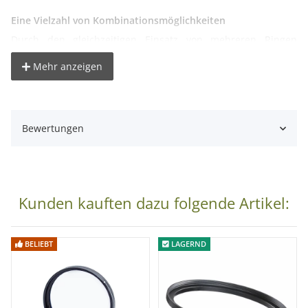
Eine Vielzahl von Kombinationsmöglichkeiten
Durch den gleichzeitigen Einsatz von mehreren Ringen
lassen sich auch größere Abstände ohne Probleme
Mehr anzeigen
ausgleichen.
Technische Details:
Bewertungen
Material: Aluminium
Filterdurchmesser(Objektiv): 72mm
Filterdurchmesser(Filter): 52mm
Lieferumfang:
Kunden kauften dazu folgende Artikel:
1x Step-Down Ring / Filteradapter in der Größe 72mm - 52mm
BELIEBT
LAGERND