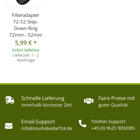
Filteradapter
72-52 Step-
Down Ring
72mm - 52mm
5,99 €
*
Sofort lieferbar
Lieferzeit:
1 - 2
Werktage
Schnelle Lieferung
Faire Preise mit
Innerhalb kürzester Zeit
guter Qualität
Email-Support
Telefon-Support
+49 (0) 9625 9092085
info@studiobedarf24.de