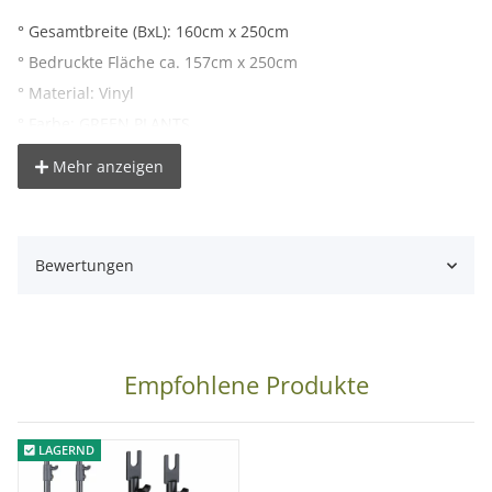
° Gesamtbreite (BxL): 160cm x 250cm
° Bedruckte Fläche ca. 157cm x 250cm
° Material: Vinyl
° Farbe: GREEN PLANTS
° Gewicht: 450g/m²
Mehr anzeigen
° Pappkern Innendurchmesser: ca. 54mm
° Gesamtgewicht: ca. 2kg
° Farbdarstellung kann je nach Monitoreinstellung vom
Bewertungen
Originalfarbton abweichen
Hinweis:
Da der Fotohintergrund erst nach dem Verkauf
gefertigt wird, dauert es ca. 1-3 Tage bis dieser versendet
Empfohlene Produkte
werden kann.
LAGERND
Lieferumfang: