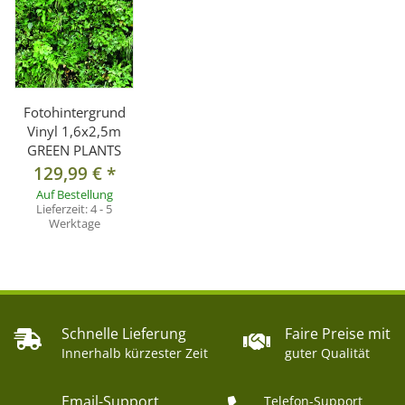
Fotohintergrund
Vinyl 1,6x2,5m
GREEN PLANTS
129,99 €
*
Auf Bestellung
Lieferzeit:
4 - 5
Werktage
Schnelle Lieferung
Faire Preise mit
Innerhalb kürzester Zeit
guter Qualität
Email-Support
Telefon-Support