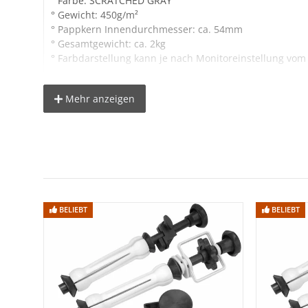
° Farbe: SCRATCHED GRAY
° Gewicht: 450g/m²
° Pappkern Innendurchmesser: ca. 54mm
° Gesamtgewicht: ca. 2kg
° Farbdarstellung kann je nach Monitoreinstellung vom
Mehr anzeigen
Hinweis:
Da der Fotohintergrund erst nach dem Verkauf 
Lieferumfang:
1x Hintergrundkarton 1,6x2,5m, Farbe: SCRATCHED GR
BELIEBT
BELIEBT