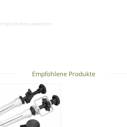
 Originalfarbton abweichen
gefertigt wird, dauert es ca. 1-3 Tage bis dieser versendet werde
Empfohlene Produkte
AY