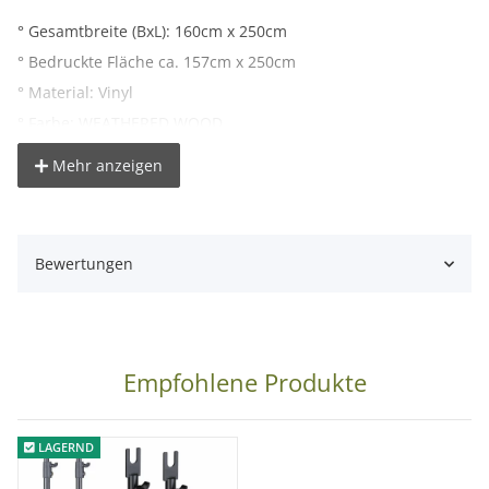
° Gesamtbreite (BxL): 160cm x 250cm
° Bedruckte Fläche ca. 157cm x 250cm
° Material: Vinyl
° Farbe: WEATHERED WOOD
° Gewicht: 450g/m²
Mehr anzeigen
° Pappkern Innendurchmesser: ca. 54mm
° Gesamtgewicht: ca. 2kg
° Farbdarstellung kann je nach Monitoreinstellung vom
Bewertungen
Originalfarbton abweichen
Hinweis:
Da der Fotohintergrund erst nach dem Verkauf
gefertigt wird, dauert es ca. 1-3 Tage bis dieser versendet
Empfohlene Produkte
werden kann.
LAGERND
Lieferumfang: