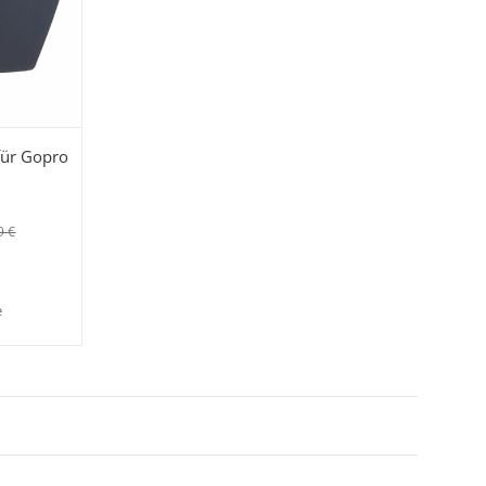
 für Gopro
9 €
e