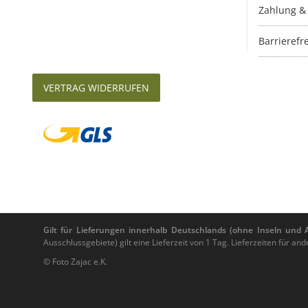
Zahlung &
Barrierefre
VERTRAG WIDERRUFEN
Gilt für Lieferungen innerhalb Deutschlands (ohne Inseln und Au
Ausschlussgebiete) gilt eine Lieferzeit von 1 Tag. Lieferzeiten für 
© Foto Zajac e.K.