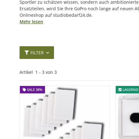
Sportler zu schätzen wissen, sondern auch ambitioniert
Ersatzteilen, wird Sie Ihre GoPro noch lange auf neuen
Onlineshop auf studiobedarf24.de.
Mehr lesen
FILTER
Artikel
1
-
3
von
3
SALE 38%
SALE 38%
LAGERND
LAGERND