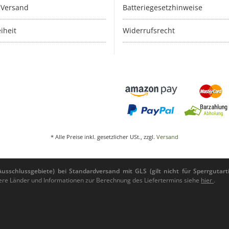
 Versand
Batteriegesetzhinweise
iheit
Widerrufsrecht
* Alle Preise inkl. gesetzlicher USt., zzgl.
Versand
sschlussgebiete) bei Standardversand mit GLS (gilt nicht für Sperrgutarti
andere Länder und Informationen zur Berechnung des Liefertermins siehe
hier
.