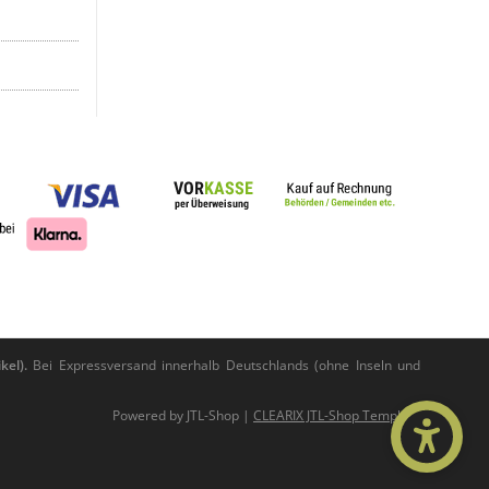
kel).
Bei Expressversand innerhalb Deutschlands (ohne Inseln und
Powered by
JTL-Shop
|
CLEARIX JTL-Shop Template