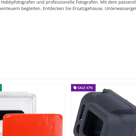
e Hobbyfotografen und professionelle Fotografen. Mit dem passen
 Abenteuern begleiten. Entdecken Sie Ersatzgehäuse, Unterwasser
SALE 47%
SALE 47%