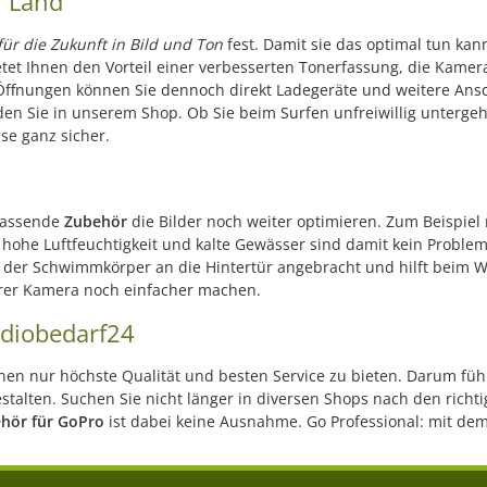
n Land
für die Zukunft in Bild und Ton
fest. Damit sie das optimal tun ka
etet Ihnen den Vorteil einer verbesserten Tonerfassung, die Kame
 Öffnungen können Sie dennoch direkt Ladegeräte und weitere Ans
en Sie in unserem Shop. Ob Sie beim Surfen unfreiwillig unterge
se ganz sicher.
passende
Zubehör
die Bilder noch weiter optimieren. Zum Beispiel
ohe Luftfeuchtigkeit und kalte Gewässer sind damit kein Problem 
rd der Schwimmkörper an die Hintertür angebracht und hilft beim 
Ihrer Kamera noch einfacher machen.
diobedarf24
en nur höchste Qualität und besten Service zu bieten. Darum führe
alten. Suchen Sie nicht länger in diversen Shops nach den richtig
hör für GoPro
ist dabei keine Ausnahme. Go Professional: mit de