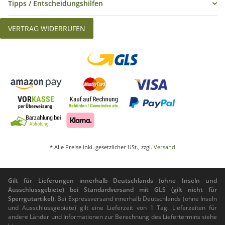
Tipps / Entscheidungshilfen
Front-Filtergewinde: 49mm
VERTRAG WIDERRUFEN
Lieferumfang:
1x Graufilter Fader 46 mm
* Alle Preise inkl. gesetzlicher USt., zzgl.
Versand
Gilt für Lieferungen innerhalb Deutschlands (ohne Inseln und
Ausschlussgebiete) bei Standardversand mit GLS (gilt nicht für
Sperrgutartikel).
Bei Expressversand innerhalb Deutschlands (ohne Inseln
und Ausschlussgebiete) gilt eine Lieferzeit von 1 Tag. Lieferzeiten für
andere Länder und Informationen zur Berechnung des Liefertermins siehe