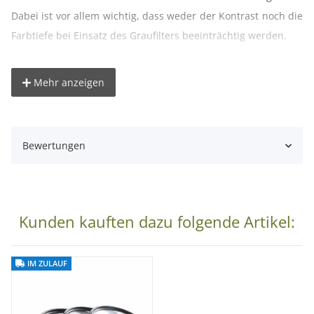
Dabei ist vor allem wichtig, dass weder der Kontrast noch die
Farbtiefe bei Einsatz des Graufilters beeinträchtig werden.
Bei der Konstruktion des Filters wurde darauf geachtet, dass
Mehr anzeigen
der vordere Durchmesser der Linse größer als der der
Innenlinse ist, um eine Vignettierung zu verhindern bzw. zu
reduzieren. Diese kann vor allem bei kurzen Brennweiten von
Bewertungen
z. Bsp. 25 mm vorkommen.
Der Graufilter Fader erspart dem Fotografen die Mitnahme
von mehreren Graufiltern, da dieser eine Filter alle anderen
Kunden kauften dazu folgende Artikel:
ersetzt. Durch die stabile Metallfassung und die
hochwertigen Echtglaslinsen ist eine lange Lebensdauer
IM ZULAUF
garantiert.
Noch ein paar Anwendungshinweise: