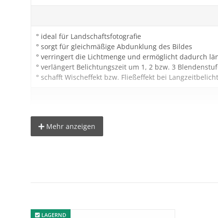
° ideal für Landschaftsfotografie
° sorgt für gleichmäßige Abdunklung des Bildes
° verringert die Lichtmenge und ermöglicht dadurch lä
° verlängert Belichtungszeit um 1, 2 bzw. 3 Blendenstu
° schafft Wischeffekt bzw. Fließeffekt bei Langzeitbelic
Technische Daten:
Mehr anzeigen
Filterdurchmesser: 82mm
Höhe: ca. 7mm
Lieferumfang:
1x Graufilter ND2 82 mm
1x Graufilter ND4 82 mm
LAGERND