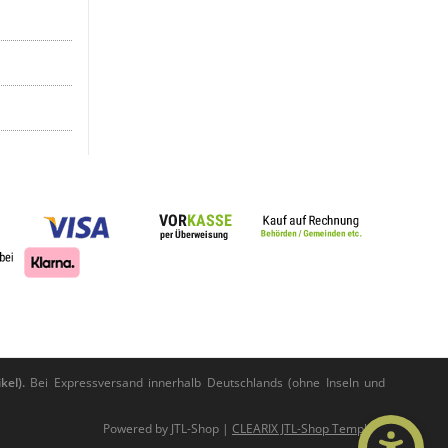
kel).
Bei Expressversand innerhalb Deutschlands (ohne Inseln und
Powered by
JTL-Shop
|
CLEARIX JTL-Shop Template