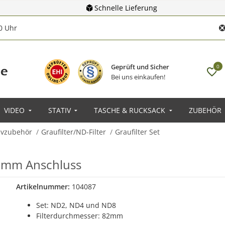
Schnelle Lieferung
00 Uhr
Geprüft und Sicher
0
Bei uns einkaufen!
VIDEO
STATIV
TASCHE & RUCKSACK
ZUBEHÖR
tivzubehör
Graufilter/ND-Filter
Graufilter Set
82mm Anschluss
Artikelnummer:
104087
Set: ND2, ND4 und ND8
Filterdurchmesser: 82mm