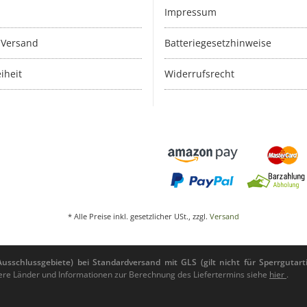
Impressum
 Versand
Batteriegesetzhinweise
iheit
Widerrufsrecht
* Alle Preise inkl. gesetzlicher USt., zzgl.
Versand
sschlussgebiete) bei Standardversand mit GLS (gilt nicht für Sperrgutarti
andere Länder und Informationen zur Berechnung des Liefertermins siehe
hier
.