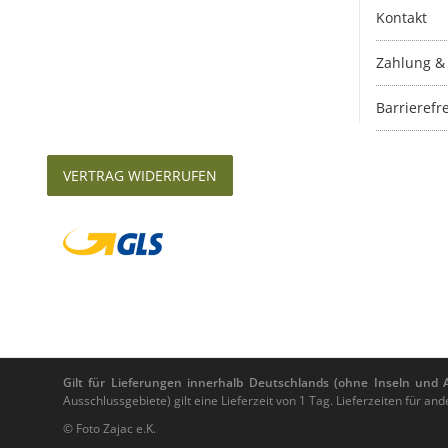
Kontakt
Zahlung &
Barrierefre
VERTRAG WIDERRUFEN
Gilt für Lieferungen innerhalb Deutschlands (ohne Inseln und Au
Ausschlussgebiete) gilt eine Lieferzeit von 1 Tag. Lieferzeiten für 
© Foto Zajac e.K.