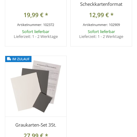
Scheckkartenformat
19,99 €
*
12,99 €
*
Artikelnummer:
102372
Artikelnummer:
102909
Sofort lieferbar
Sofort lieferbar
Lieferzeit:
1 - 2 Werktage
Lieferzeit:
1 - 2 Werktage
IM ZULAUF
IM ZULAUF
Graukarten-Set 3St.
27,99 €
*