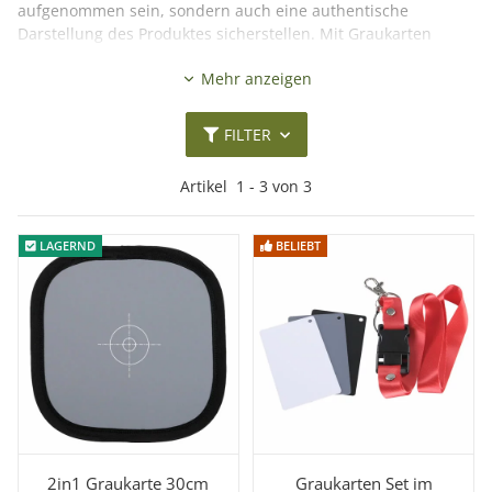
aufgenommen sein, sondern auch eine authentische
Darstellung des Produktes sicherstellen. Mit Graukarten
erreichen Sie genau diese Zielsetzung. Entdecken Sie unser
Mehr anzeigen
Sortiment an hochwertigen Graukarten für realistische
Farbwiedergaben und beste Belichtungen.
Mehr lesen
FILTER
Artikel
1
-
3
von
3
LAGERND
LAGERND
BELIEBT
BELIEBT
2in1 Graukarte 30cm
Graukarten Set im