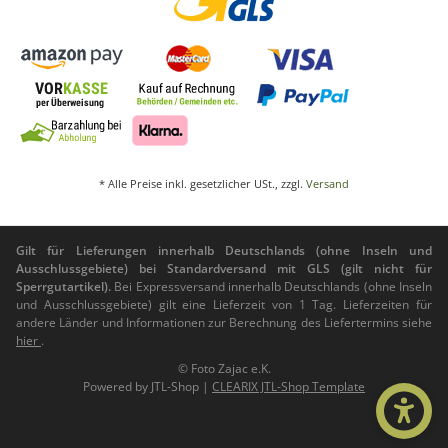
* Alle Preise inkl. gesetzlicher USt., zzgl.
Versand
Gilt für Lieferungen innerhalb Deutschlands (ohne Inseln und
Ausschlussgebiete) bei Standardversand mit GLS (gilt nicht für
Sperrgutartikel).
Bei Expressversand innerhalb Deutschlands (ohne Inseln
und Ausschlussgebiete) gilt eine Lieferzeit von 1 Tag. Lieferzeiten für
andere Länder und Informationen zur Berechnung des Liefertermins siehe
hier
.
© Foto Zajac e.K.
Powered by
JTL-Shop
|
CLEARIX JTL-Shop Template