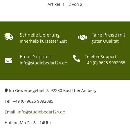
Artikel
1
-
2
von
2
Schnelle Lieferung
Faire Preise mit
Innerhalb kürzester Zeit
guter Qualität
Email-Support
Telefon-Support
+49 (0) 9625 9092085
info@studiobedarf24.de
Im Gewerbegebiet 7, 92280 Kastl bei Amberg
Tel: +49 (0) 9625 9092085
Email:
info@studiobedarf24.de
Hotline Mo-Fr. 8 - 14Uhr