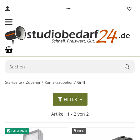
Startseite
Zubehör
Kamerazubehör
Griff
FILTER
Artikel
1
-
2
von
2
LAGERND
LAGERND
NEU
NEU