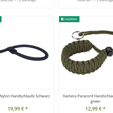
Lieferzeit:
1 - 2 Werktage
Lieferzeit:
1 - 2 Werktag
LAGERND
LAGERND
Nylon Handschlaufe Schwarz
Kamera Paracord Handschla
green
19,99 €
*
12,99 €
*