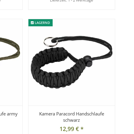
e
Lieferzeit:
1 - 2 Werktage
LAGERND
LAGERND
ufe army
Kamera Paracord Handschlaufe
schwarz
12,99 €
*