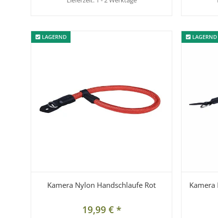
Lieferzeit:
1 - 2 Werktage
LAGERND
LAGERND
LAGERND
LAGERND
Kamera Nylon Handschlaufe Rot
Kamera 
19,99 €
*