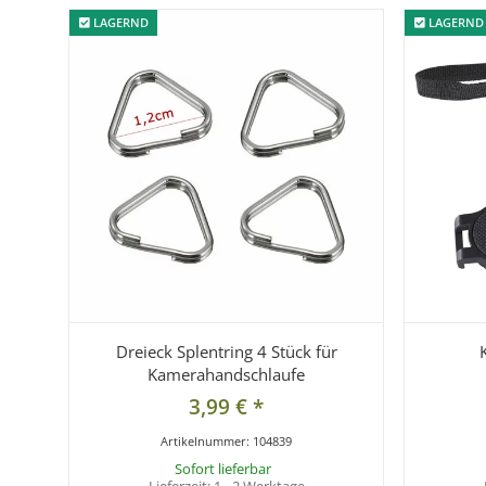
LAGERND
LAGERND
LAGERND
LAGERND
Dreieck Splentring 4 Stück für
Kamerahandschlaufe
3,99 €
*
Artikelnummer:
104839
Sofort lieferbar