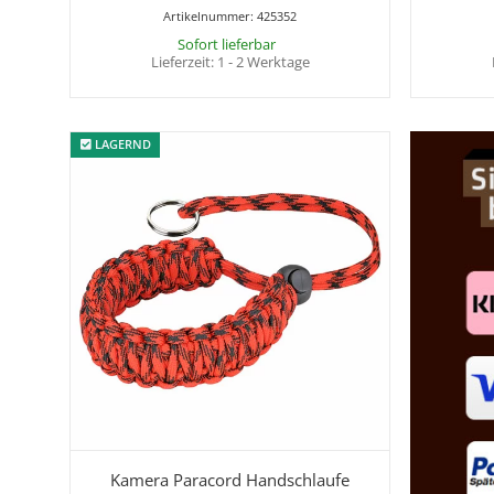
Artikelnummer:
425352
Sofort lieferbar
Lieferzeit:
1 - 2 Werktage
LAGERND
LAGERND
Kamera Paracord Handschlaufe