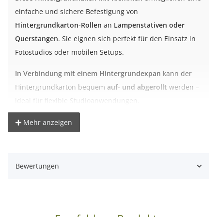
einfache und sichere Befestigung von
Hintergrundkarton-Rollen
an
Lampenstativen oder
Querstangen
. Sie eignen sich perfekt für den Einsatz in
Fotostudios oder mobilen Setups.
In Verbindung mit einem Hintergrundexpan
kann der
Hintergrundkarton bequem
auf- und abgerollt
werden –
ideal für flexible Studioanwendungen.
Dank der stabilen Metallkonstruktion mit einer Traglast
Mehr anzeigen
von bis zu
8 kg
können auch größere Hintergrundrollen
sicher montiert werden. Die Klemmhalterung erlaubt
eine flexible Befestigung an Stangen mit einem
Bewertungen
Durchmesser von bis zu
3,5 cm
.
Vorteile der Hintergrundhaken