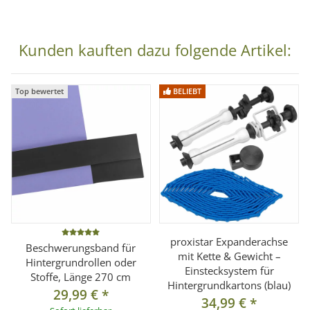
Material:
Metall
Maße (je Haken):
6 x 17 x 4 cm
Kunden kauften dazu folgende Artikel:
Max. Belastbarkeit:
ca. 8 kg
Für Stangendurchmesser:
Bis ca. 3,5 cm
Top bewertet
BELIEBT
Montage:
Mit stabiler Klemmhalterung
Lieferumfang
1x Hintergrundhaken mit Klemmen
(2er Set)
proxistar Expanderachse
Beschwerungsband für
mit Kette & Gewicht –
Hintergrundrollen oder
Einstecksystem für
Stoffe, Länge 270 cm
Hintergrundkartons (blau)
29,99 €
*
34,99 €
*