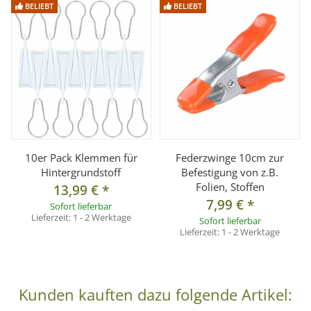
BELIEBT
BELIEBT
Wir versuchen die Artikel auf unseren Seiten bestmöglich
abzubilden. Bitte Beachten Sie jedoch, dass die Farben des
Hintergrundes auf den dargestellten Produktabbildungen
und Anwendungsbeispielen durch die jeweiligen
Aufnahmesituationen, aber vor allem auch durch Ihre
individuellen Monitoreinstellungen vom Original abweichen
können.
10er Pack Klemmen für
Federzwinge 10cm zur
Lieferumfang:
Hintergrundstoff
Befestigung von z.B.
Folien, Stoffen
13,99 €
*
1x Hintergrundstoff schwarz 1,5x2,8 m
7,99 €
*
Sofort lieferbar
Lieferzeit:
1 - 2 Werktage
Sofort lieferbar
Lieferzeit:
1 - 2 Werktage
Kunden kauften dazu folgende Artikel: