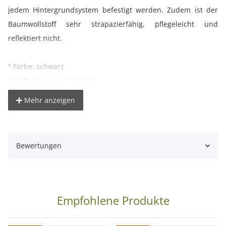
jedem Hintergrundsystem befestigt werden. Zudem ist der
Baumwollstoff sehr strapazierfähig, pflegeleicht und
reflektiert nicht.
° Farbe: schwarz
° Stoffstärke: ca. 140 g/m²
° Stoff: Baumwollstoff (Muslin)
Mehr anzeigen
° Stoff reflektiert nicht
° Aufhängetunnel für Stangendurchzug ca. 6 cm Ø
° robust und strapazierfähig
Bewertungen
° für Crashlook geeignet
° keine Ausfransungen
° leicht aufzubügeln
° waschbar bei 40 Grad
Empfohlene Produkte
Wichtige Hinweise zur Farbdarstellung: