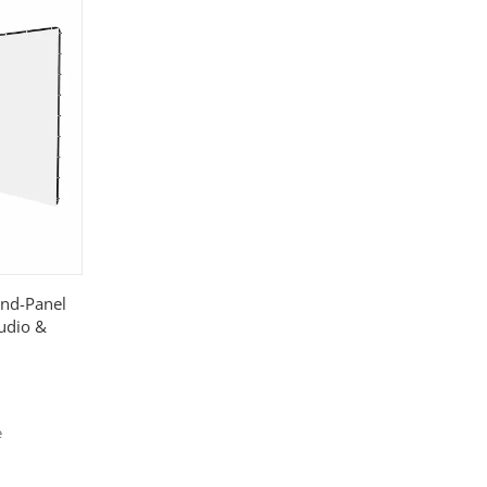
05081)
nd-Panel
udio &
e