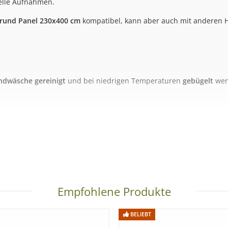
nelle Aufnahmen.
grund Panel 230x400 cm
kompatibel, kann aber auch mit anderen H
ndwäsche gereinigt
und bei niedrigen Temperaturen
gebügelt
wer
nthalten.
Es handelt sich hier ausschließlich um den schwarzen St
Empfohlene Produkte
BELIEBT