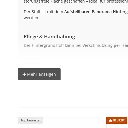
störungsfreie Fläche geschaffen – ideal für professio
Der Stoff ist mit dem
Aufstellbaren Panorama Hinter
werden.
Pflege & Handhabung
Der Hintergrundstoff kann bei Verschmutzung
per Ha
Hinweis
Das Hintergrundgestänge ist nicht im Lieferumfang e
Mehr anzeigen
Technische Details
Material:
Polyester (125 g/m²)
Maße:
230 x 400 cm
Gewicht:
ca. 1,1 kg
Top bewertet
BELIEBT
Farbe:
Schwarz