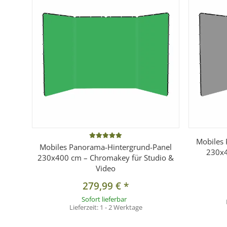
Kompatibilität:
Passend für das Aufstellbare Panoram
Lieferumfang
1x Hintergrundstoff Schwarz für Panorama Hintergr
Mobiles
Mobiles Panorama-Hintergrund-Panel
230x4
230x400 cm – Chromakey für Studio &
Video
279,99 €
*
Sofort lieferbar
Lieferzeit:
1 - 2 Werktage