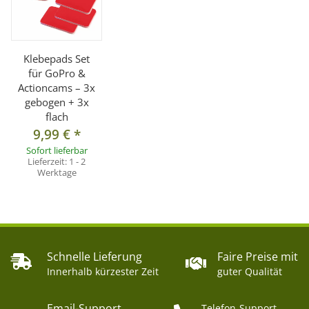
Damit eignen sie sich ideal für
Sport-, Outdoor- und
Actioneinsätze
.
Klebepads Set
für GoPro &
Passend für verschiedene Halterungen
Actioncams – 3x
Die Kombination aus flachen und gebogenen Pads
gebogen + 3x
flach
ermöglicht den Einsatz auf unterschiedlichen
9,99 €
*
Untergründen wie
Helmen, Fahrzeugen oder glatten
Sofort lieferbar
Flächen
.
Lieferzeit:
1 - 2
Werktage
Perfekt als Ersatz für bereits verwendete oder
abgenutzte Klebepads.
Technische Daten
Schnelle Lieferung
Faire Preise mit
Innerhalb kürzester Zeit
guter Qualität
Typ: Ersatz Klebepads
Varianten: 3x gebogen, 3x flach
Email-Support
Telefon-Support