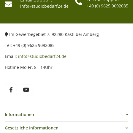
Material: Hochleistungsklebefläche
+49 (0) 9625 9092085
info@studiobedarf24.de
Farbe: Rot
Kompatibilität: GoPro und kompatible Actioncams
Eigenschaften: kälte- und feuchtigkeitsbeständig
Im Gewerbegebiet 7, 92280 Kastl bei Amberg
Lieferumfang
Tel: +49 (0) 9625 9092085
3x gebogene Klebepads
Email:
info@studiobedarf24.de
3x flache Klebepads
Hotline Mo-Fr. 8 - 14Uhr
Informationen
Gesetzliche Informationen