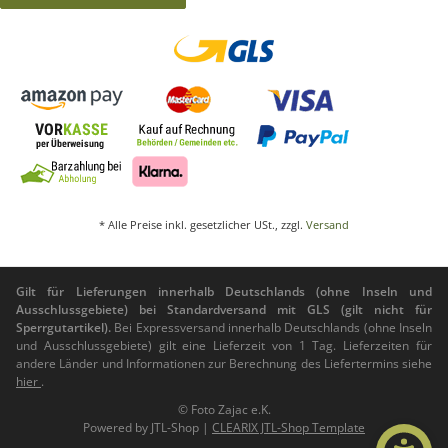
* Alle Preise inkl. gesetzlicher USt., zzgl.
Versand
Gilt für Lieferungen innerhalb Deutschlands (ohne Inseln und
Ausschlussgebiete) bei Standardversand mit GLS (gilt nicht für
Sperrgutartikel).
Bei Expressversand innerhalb Deutschlands (ohne Inseln
und Ausschlussgebiete) gilt eine Lieferzeit von 1 Tag. Lieferzeiten für
andere Länder und Informationen zur Berechnung des Liefertermins siehe
hier
.
© Foto Zajac e.K.
Powered by
JTL-Shop
|
CLEARIX JTL-Shop Template