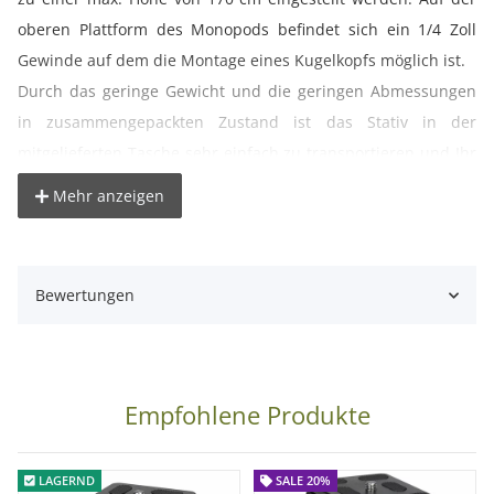
oberen Plattform des Monopods befindet sich ein 1/4 Zoll
Gewinde auf dem die Montage eines Kugelkopfs möglich ist.
Durch das geringe Gewicht und die geringen Abmessungen
in zusammengepackten Zustand ist das Stativ in der
mitgelieferten Tasche sehr einfach zu transportieren und Ihr
ständiger Begleiter.
Mehr anzeigen
Technische Daten:
Gewinde: 1/4 Zoll Gewinde
Bewertungen
Gewicht: ca. 410g
min. Länge: ca. 54,5cm
max. Länge: ca. 170cm
max. Traglast: ca. 5 kg
Empfohlene Produkte
Lieferumfang:
LAGERND
SALE 20%
1x Monopod M-410 Einbeinstativ inkl. Tasche