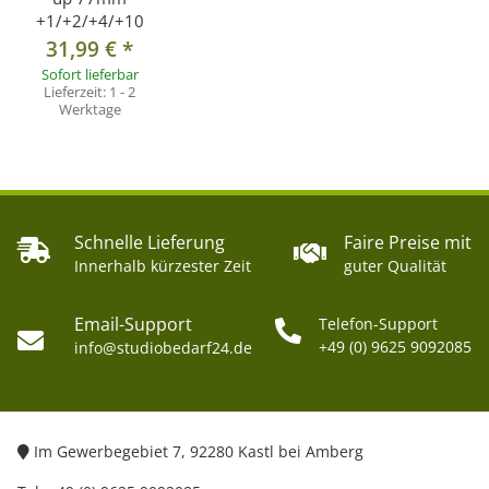
+1/+2/+4/+10
31,99 €
*
Sofort lieferbar
Lieferzeit:
1 - 2
Werktage
Schnelle Lieferung
Faire Preise mit
Innerhalb kürzester Zeit
guter Qualität
Email-Support
Telefon-Support
+49 (0) 9625 9092085
info@studiobedarf24.de
Im Gewerbegebiet 7, 92280 Kastl bei Amberg