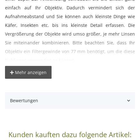
einfach auf Ihr Objektiv. Dadurch vermindert sich der
Aufnahmeabstand und Sie können auch kleinste Dinge wie
Käfer, Insekten etc. bis ins kleinste Detail erfassen. Die
Vergrößerung der Objekte wird umso größer, je mehr Linsen
Sie miteinander kombinieren. Bitte beachten Sie, dass Ihr
Objektiv ein Filtergewinde von 77 mm benötigt, um die diese
Nahlinsen verwenden zu können.
Mehr anzeigen
° Ideal für die Nah- und Makrofotografie
° Keine zusätzliche Belichtungskorrektur
° Schraubgewinde für eine einfache Anwendung
Bewertungen
° Kombinationsmöglichkeiten der Linsen zur
Wirkungssteigerung
° Hochwertig verarbeitete Glaslinsen
° Stabile Metallfassung
Kunden kauften dazu folgende Artikel: