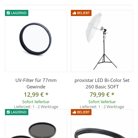
Kombatibilität:
LAGERND
BELIEBT
für Objektive mit 77mm Frontfiltergewinde
Lieferumfang:
1x Nahlinse 77 mm: +1
1x Nahlinse 77 mm: +2
1x Nahlinse 77 mm: +4
1x Nahlinse 77 mm: +10
UV-Filter für 77mm
proxistar LED Bi-Color Set
Gewinde
260 Basic SOFT
12,99 €
*
79,99 €
*
Sofort lieferbar
Sofort lieferbar
Lieferzeit:
1 - 2 Werktage
Lieferzeit:
1 - 2 Werktage
LAGERND
BELIEBT