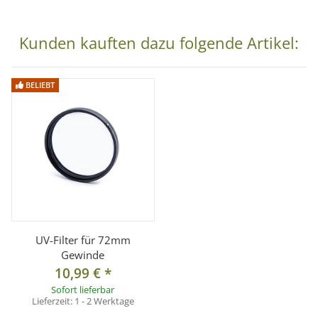
Bedienungsanleitung der verwendeten Kamera.
Kunden kauften dazu folgende Artikel:
° Einfach in der Handhabung
° Qualitativ hochwertige Verarbeitung
BELIEBT
° Perfekte Passform
° Nutzung im manuellen Modus (M)
Kombatibilität:
Objektivbajonett: Nikon AF/DX/F u.a.
Kamerabajonett: Sony NEX
Lieferumfang:
UV-Filter für 72mm
Gewinde
1x Objektivadapter für Nikon Objektive an Sony NEX Kamera
10,99 €
*
Sofort lieferbar
Lieferzeit:
1 - 2 Werktage