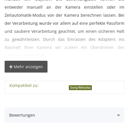
entweder manuell an der Kamera einstellen oder im
Zeitautomatik-Modus von der Kamera berechnen lassen. Bei
der Verarbeitung wurde vor allem auf eine perfekte Passform
und saubere Verarbeitung geachtet, um einen sicheren Halt
zu gewährleisten. Durch das Einrasten des Adapters ins
Bajonett Ihrer Kamera wir zudem ein Überdrehen des
Adapters verhindert.
Mehr anzeigen
Die Unendlichkeitseinstellung des jeweiligen Objektivs bleibt
erhalten. Der Adapter überträgt keine elektronischen Daten,
Kompatibel zu:
daher müssen Fokus etc. manuell eingestellt werden.
Sony/Minolta
Achtung:
Bei vielen Kameramodellen muss zuerst die
Funktion „Auslösen ohne Objektiv“ aktiviert bzw.
Bewertungen
eingeschaltet werden, damit die Kamera auslösen kann.
Nähere Informationen dazu finden Sie in Ihrer