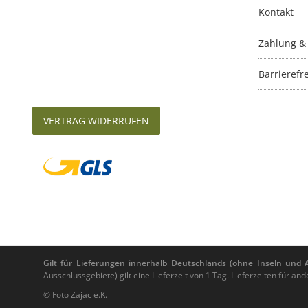
Kontakt
Zahlung &
Barrierefre
VERTRAG WIDERRUFEN
Gilt für Lieferungen innerhalb Deutschlands (ohne Inseln und Au
Ausschlussgebiete) gilt eine Lieferzeit von 1 Tag. Lieferzeiten für 
© Foto Zajac e.K.