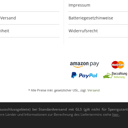
Impressum
 Versand
Batteriegesetzhinweise
iheit
Widerrufsrecht
* Alle Preise inkl. gesetzlicher USt., zzgl.
Versand
sschlussgebiete) bei Standardversand mit GLS (gilt nicht für Sperrgutarti
andere Länder und Informationen zur Berechnung des Liefertermins siehe
hier
.