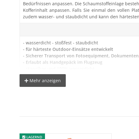
Bedürfnissen anpassen. Die Schaumstoffeinlage besteh
Kofferinhalt anpassen. Falls Sie einmal den vollen Pla
zudem wasser- und staubdicht und kann den härtesten 
- wasserdicht - stoßfest - staubdicht
- für härteste Outdoor-Einsätze entwickelt
- Sicherer Transport von Fotoequipment, Dokumenten
- Erlaubt als Handgepäck im Flugzeug
- stapelbar und 100% wasserdicht
- Luftdruck-Ausgleichsventil
Mehr anzeigen
- Schaumstoffeinlagen
- Ösen für Vorhängeschloss
Technische Daten:
Farbe: Orange
Innenmaße (LxBxH): 220 x 160 x 95 mm
LAGERND