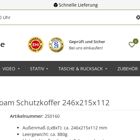
Schnelle Lieferung
00 Uhr
Geprüft und Sicher
0
Bei uns einkaufen!
VIDEO
STATIV
TASCHE & RUCKSACK
ZUBEHÖR
Foam Schutzkoffer 246x215x112
Artikelnummer:
250160
Außenmaß (LxBxT): ca. 246x215x112 mm
Leergewicht: ca. 880g