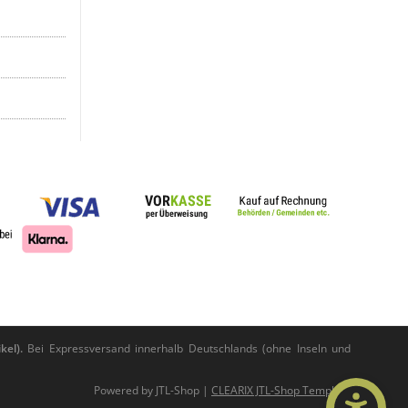
kel).
Bei Expressversand innerhalb Deutschlands (ohne Inseln und
Powered by
JTL-Shop
|
CLEARIX JTL-Shop Template