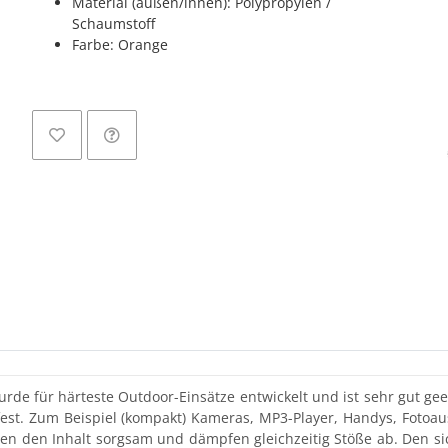
Material (außen/innen): Polypropylen /
Schaumstoff
Farbe: Orange
e für härteste Outdoor-Einsätze entwickelt und ist sehr gut gee
ßfest. Zum Beispiel (kompakt) Kameras, MP3-Player, Handys, Fotoa
en den Inhalt sorgsam und dämpfen gleichzeitig Stöße ab. Den sic