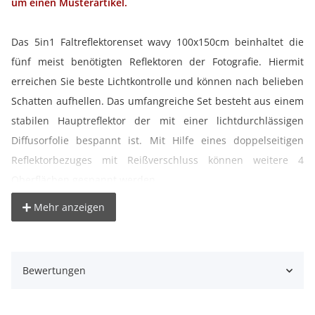
um einen Musterartikel.
Das 5in1 Faltreflektorenset wavy 100x150cm beinhaltet die
fünf meist benötigten Reflektoren der Fotografie. Hiermit
erreichen Sie beste Lichtkontrolle und können nach belieben
Schatten aufhellen. Das umfangreiche Set besteht aus einem
stabilen Hauptreflektor der mit einer lichtdurchlässigen
Diffusorfolie bespannt ist. Mit Hilfe eines doppelseitigen
Reflektorbezuges mit Reißverschluss können weitere 4
Oberflächen gespannt werden.
Mehr anzeigen
° universeller Faltreflektor
° einfach zu falten
° optimal für Unterwegs
Bewertungen
° mit Diffusor um hartes Sonnenlicht zu soften
° 4 Reflexflächen