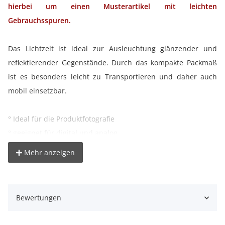
hierbei um einen Musterartikel mit leichten
Gebrauchsspuren.
Das Lichtzelt ist ideal zur Ausleuchtung glänzender und
reflektierender Gegenstände. Durch das kompakte Packmaß
ist es besonders leicht zu Transportieren und daher auch
mobil einsetzbar.
° Ideal für die Produktfotografie
° geeignet für digital und analog
° weiches Licht von allen Seiten
Mehr anzeigen
° kompaktes Packmaß
° schneller Auf- und Abbau
° zum Freistellen von Objekten
Bewertungen
° Maße: Ø100 x 160cm