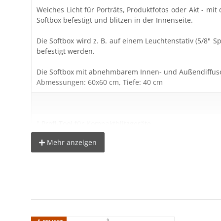
Weiches Licht für Porträts, Produktfotos oder Akt - mit
Softbox befestigt und blitzen in der Innenseite.
Die Softbox wird z. B. auf einem Leuchtenstativ (5/8" S
befestigt werden.
Die Softbox mit abnehmbarem Innen- und Außendiffusor z
Abmessungen: 60x60 cm, Tiefe: 40 cm
° Profi-Tool für Kompaktblitzgeräte
° erzeugt weiches Licht für Porträt-, Produkt- oder Aktfo
Mehr anzeigen
° Blitzhalter mit integrierter Studioschirmhalterung
° Verbindung zur Kamera per Blitzkabel möglich
° inkl. Innen- und Außendiffusor
° inkl. Transporttasche
° 5/8" Spigotaufnahme