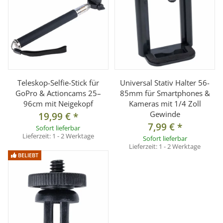
ermöglicht eine
Neigung von bis zu ca. 180°
sowie eine
360° Drehung über die 1/4 Zoll Aufnahme
.
Dadurch kann das montierte Zubehör präzise eingestellt
werden, während die Klemme sicher an ihrer Position
bleibt.
Teleskop-Selfie-Stick für
Universal Stativ Halter 56-
GoPro & Actioncams 25–
85mm für Smartphones &
Vielseitig einsetzbar
96cm mit Neigekopf
Kameras mit 1/4 Zoll
Gewinde
19,99 €
*
Ideal geeignet für den Einsatz mit
Actioncams,
7,99 €
*
Sofort lieferbar
Smartphones, Kompaktkameras oder leichtem Zubehör
.
Lieferzeit:
1 - 2 Werktage
Sofort lieferbar
Perfekt für
Outdoor-Aufnahmen, Fahrradmontage oder
Lieferzeit:
1 - 2 Werktage
BELIEBT
flexible Studioanwendungen
.
Technische Daten
Anschluss: 1/4 Zoll Gewinde
Neigung: ca. 180°