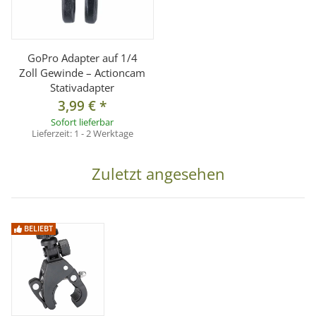
Drehung: 360° (über Aufnahme)
Klemmbereich: ca. 1,5 – 3,5 cm
Gewicht: ca. 120 g
GoPro Adapter auf 1/4
Zoll Gewinde – Actioncam
Material: Kunststoff / Metall
Stativadapter
3,99 €
*
Lieferumfang
Sofort lieferbar
Lieferzeit:
1 - 2 Werktage
1x Rohrklemme für Foto- und Videozubehör
Zuletzt angesehen
Hinweis
Abgebildetes Zubehör dient ausschließlich zur
Veranschaulichung. Maßgeblich für den Lieferumfang
BELIEBT
sind ausschließlich die Angaben im Abschnitt
„Lieferumfang“.