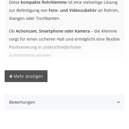
Diese
kompakte Rohrklemme
ist eine vielseitige Lösung
zur Befestigung von
Foto- und Videozubehör
an Rohren,
Stangen oder Tischkanten.
Ob
Actioncam, Smartphone oder Kamera
– die Klemme
sorgt für einen sicheren Halt und ermöglicht eine flexible
Positionierung in unterschiedlichsten
Aufnahmesituationen.
Vorteile auf einen Blick
Mehr anzeigen
Universelle Rohrklemme für Foto- und Videozubehör
Neigbarer Kopf (ca. 180°) für flexible Ausrichtung
Drehbare 1/4 Zoll Aufnahme (360°)
Bewertungen
Sicherer Halt durch rutschfeste Gummieinlagen
Für Rohre und Stangen von ca. 1,5 bis 3,5 cm
Kompakt, stabil und vielseitig einsetzbar