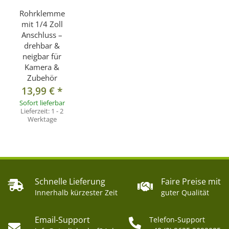
Rohrklemme
mit 1/4 Zoll
Anschluss –
drehbar &
neigbar für
Kamera &
Zubehör
13,99 €
*
Sofort lieferbar
Lieferzeit:
1 - 2
Werktage
Schnelle Lieferung
Faire Preise mit
Innerhalb kürzester Zeit
guter Qualität
Email-Support
Telefon-Support