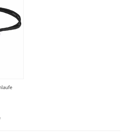
hlaufe
e