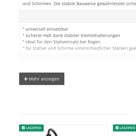
und Schirmen. Die stabile Bauweise gewährleistet siche
° universell einsetzbar
° sicherer Halt dank stabiler Klemmhalterungen
° ideal für den Stativeinsatz bei Regen
° für Stative und Schirme unterschiedlicher Stärken ge
Lieferumfang:
Mehr anzeigen
1x Schirmhalter für Stativ
LAGERND
LAGERND