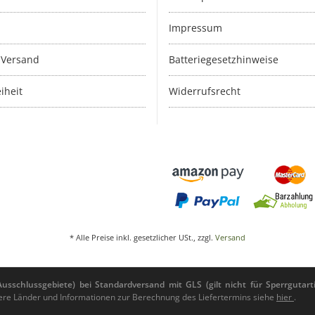
Impressum
 Versand
Batteriegesetzhinweise
iheit
Widerrufsrecht
* Alle Preise inkl. gesetzlicher USt., zzgl.
Versand
sschlussgebiete) bei Standardversand mit GLS (gilt nicht für Sperrgutarti
andere Länder und Informationen zur Berechnung des Liefertermins siehe
hier
.