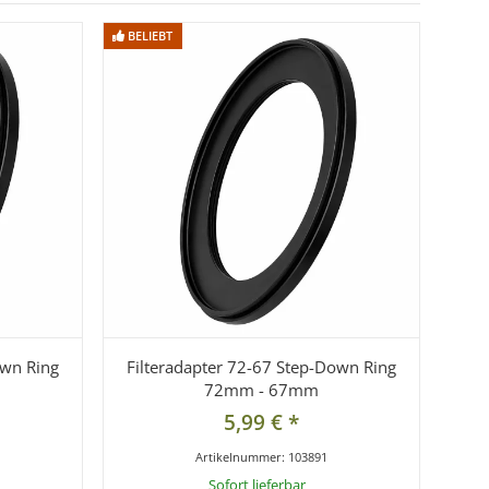
BELIEBT
BELIEBT
own Ring
Filteradapter 72-67 Step-Down Ring
72mm - 67mm
5,99 €
*
Artikelnummer:
103891
Sofort lieferbar