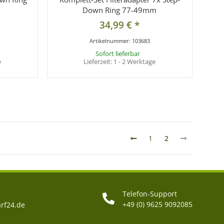
Down Ring 77-49mm
34,99 €
*
Artikelnummer:
103683
Sofort lieferbar
e
Lieferzeit:
1 - 2 Werktage
1
2
Telefon-Support
+49 (0) 9625 9092085
rf24.de