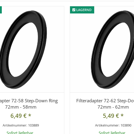
LAGERND
LAGERND
dapter 72-58 Step-Down Ring
Filteradapter 72-62 Step-D
72mm - 58mm
72mm - 62mm
6,49 €
*
5,49 €
*
Artikelnummer:
103889
Artikelnummer:
103890
Sofort lieferbar
Sofort lieferbar