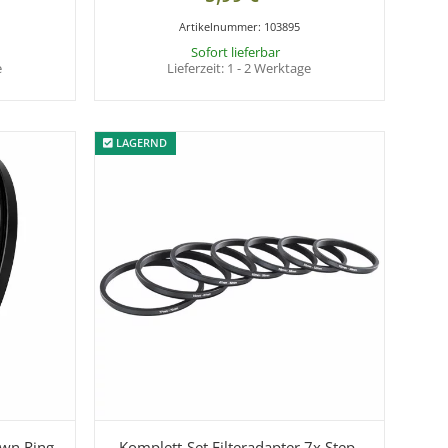
Artikelnummer:
103895
Sofort lieferbar
e
Lieferzeit:
1 - 2 Werktage
LAGERND
LAGERND
own Ring
Komplett-Set Filteradapter 7x Step-