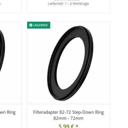
e
Lieferzeit:
1 - 2 Werktage
LAGERND
LAGERND
own Ring
Filteradapter 82-72 Step-Down Ring
82mm - 72mm
5,99 €
*