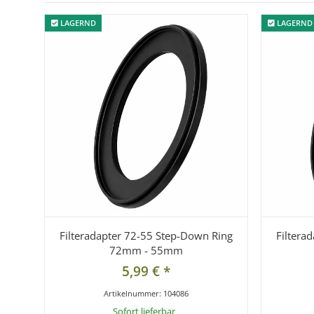
LAGERND
LAGERND
LAGERND
LAGERND
Filteradapter 72-55 Step-Down Ring
Filtera
72mm - 55mm
5,99 €
*
Artikelnummer:
104086
Sofort lieferbar