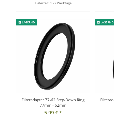
Lieferzeit:
1 - 2 Werktage
LAGERND
LAGERND
LAGERND
LAGERND
Filteradapter 77-62 Step-Down Ring
Filtera
77mm - 62mm
5,99 €
*