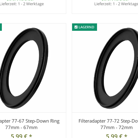
Lieferzeit:
1 - 2 Werktage
Lieferzeit:
1 - 2 Werktag
LAGERND
LAGERND
dapter 77-67 Step-Down Ring
Filteradapter 77-72 Step-D
77mm - 67mm
77mm - 72mm
5,99 €
*
5,99 €
*