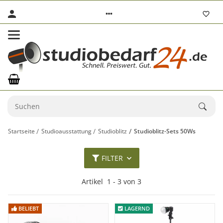
Startseite
Studioausstattung
Studioblitz
Studioblitz-Sets 50Ws
FILTER
Artikel
1
-
3
von
3
BELIEBT
BELIEBT
LAGERND
LAGERND