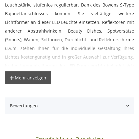
Leuchtstärke stufenlos regulierbar. Dank des Bowens S-Type
Bajonettanschlusses können Sie vielfältige weitere
Lichtformer an dieser LED Leuchte einsetzen. Reflektoren mit
anderen Abstrahlwinkeln, Beauty Dishes, Spotvorsätze
(Snoots), Waben, Softboxen, Durchlicht- und Reflektorschirme
u.v.m. stehen Ihnen für die individuelle Gestaltung Ihres
Lichtes kostengünstig und in großer Auswahl zur Verfügung.
In der Lampenhalterung der LED Dauerleuchte befindet sich
ein separater Anschluss für Reflex- und Durchlichtschirme.
Mehr anzeigen
So erhalten Sie zusätzlich die Möglichkeit, eine sehr
großflächige und gleichmäßige Ausleuchtung zu generieren.
Die konstante Farbtemperatur von 5600K +-200K und der
Bewertungen
hohe Farbwiedergabeindex (RA >95) erlauben einen
vielseitigen Einsatz in der Studiofotografie. Die Leuchte kann
per 5/8 Zoll Spigot (16mm Zapfen) Anschluss auf jedem
handelsüblichen Lampenstativ oder auch einer