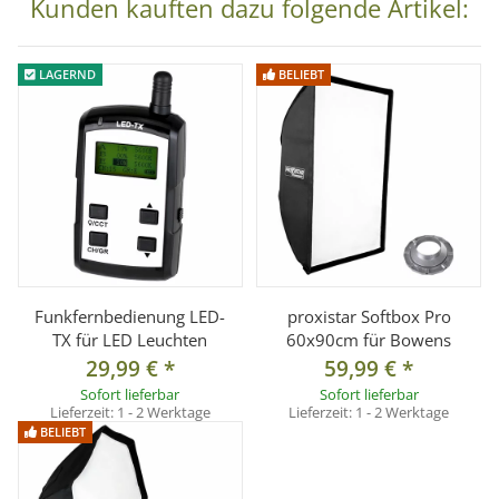
Kunden kauften dazu folgende Artikel:
Fernsteuerung
Lebensdauer der LED's > 50.000 Std.
LAGERND
BELIEBT
sehr geringer Energieverbrauch
geringe Wärmeentwicklung
mit praktischem Bowens S-Typ Schnellwechselbajonett
- es steht Ihnen eine Vielzahl von Lichtformern zur
Verfügung
inkl. Reflektor und 2 Diffuserscheiben
integrierte Schirmhalterung
mit 5/8" Spigot-/Stativanschluss
Funkfernbedienung LED-
proxistar Softbox Pro
stabiles Aluminiumgehäuse
TX für LED Leuchten
60x90cm für Bowens
super leiser Kühlventilator
29,99 €
*
59,99 €
*
Sofort lieferbar
Sofort lieferbar
Lieferzeit:
1 - 2 Werktage
Lieferzeit:
1 - 2 Werktage
BELIEBT
Technische Daten LED:
Abmessungen: H x B x T: ca. 32×13×13cm