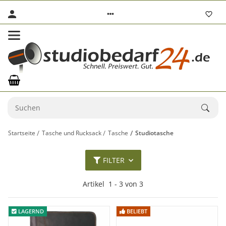
Startseite
Tasche und Rucksack
Tasche
Studiotasche
FILTER
Artikel
1
-
3
von
3
LAGERND
LAGERND
BELIEBT
BELIEBT