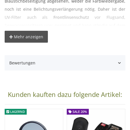
Blaustichbeseitigung abgesehen, weder die Farbwiedergabe,
noch ist eine Belichtungsverlängerung nötig. Daher ist der
UV-Filter auch als
Frontlinsenschutz
vor Flugsand,
Seewasserspritzern usw. geeignet und kann ständig auf dem
Objektiv bleiben. Es ist für analoge Farb- und Schwarzweiß-
Mehr anzeigen
wie für Digitalaufnahmen zu empfehlen.
Lieferumfang:
Bewertungen
1x UV-Filter für 52 mm Gewinde
Kunden kauften dazu folgende Artikel:
LAGERND
SALE 20%