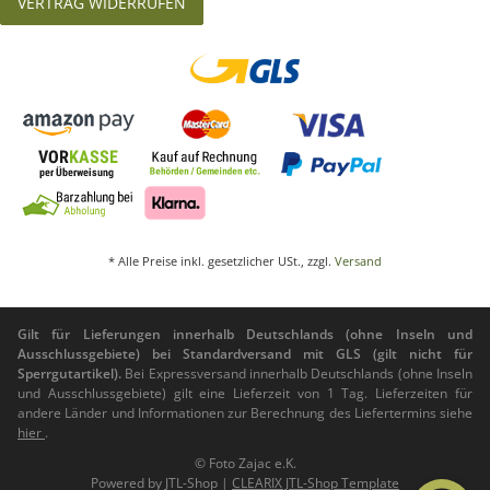
VERTRAG WIDERRUFEN
* Alle Preise inkl. gesetzlicher USt., zzgl.
Versand
Gilt für Lieferungen innerhalb Deutschlands (ohne Inseln und
Ausschlussgebiete) bei Standardversand mit GLS (gilt nicht für
Sperrgutartikel).
Bei Expressversand innerhalb Deutschlands (ohne Inseln
und Ausschlussgebiete) gilt eine Lieferzeit von 1 Tag. Lieferzeiten für
andere Länder und Informationen zur Berechnung des Liefertermins siehe
hier
.
© Foto Zajac e.K.
Powered by
JTL-Shop
|
CLEARIX JTL-Shop Template