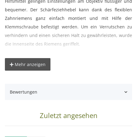
Hilfsmittel gelingen Einstellungen am Objektiv flüssiger und
bequemer. Der Schärfeziehhebel kann dank des flexiblen
Zahnriemens ganz einfach montiert und mit Hilfe der
Klemmschraube befestigt werden. Um ein Verrutschen zu
verhindern und einen sicheren Halt zu gewährleisten, wurde
die Innenseite des Riemens geriffelt.
Technische Daten:
Mehr anzeigen
Material: Zahnriemen aus Gummi, Hebel aus Metall
Zahnriemen: 350 x 8mm
Hebellänge: ca. 5cm
Bewertungen
Lieferumfang:
1x Universal-Objektivhebel
Zuletzt angesehen